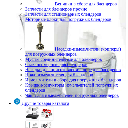
Венчики в сборе для блендеров
Запчасти для блендеров прочие
Запчасти для стационарных блендеров
Моторные блоки для погружных блендеров
Насадки-измельчители (чопперы)
для погружных блендеров
Муфты соединительные для блендеров
Стаканы мерные для блендеров
Насадки для приготовления пюре для блендеров
Ножи измельчителя для блендеров
Измельчители в сборе для погружных блендеров
Крышки-редукторы измельчителей погружных
блендеров
Чаши для измельчителей погружных блендеров
Другие товары каталога