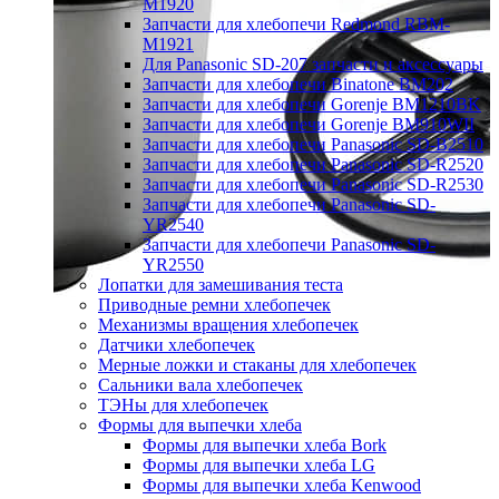
M1920
Запчасти для хлебопечи Redmond RBM-
M1921
Для Panasonic SD-207 запчасти и аксессуары
Запчасти для хлебопечи Binatone BM202
Запчасти для хлебопечи Gorenje BM1210BK
Запчасти для хлебопечи Gorenje BM910WII
Запчасти для хлебопечи Panasonic SD-B2510
Запчасти для хлебопечи Panasonic SD-R2520
Запчасти для хлебопечи Panasonic SD-R2530
Запчасти для хлебопечи Panasonic SD-
YR2540
Запчасти для хлебопечи Panasonic SD-
YR2550
Лопатки для замешивания теста
Приводные ремни хлебопечек
Механизмы вращения хлебопечек
Датчики хлебопечек
Мерные ложки и стаканы для хлебопечек
Сальники вала хлебопечек
ТЭНы для хлебопечек
Формы для выпечки хлеба
Формы для выпечки хлеба Bork
Формы для выпечки хлеба LG
Формы для выпечки хлеба Kenwood