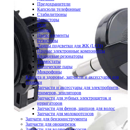
Предохранители
Капсюли телефонные
Стабилитроны
Варисторы
Реле
Диоды
Пьезо элементы
Резисторы
Лампы подсветки для ЖК (LCD)
Прочие электронные компоненты
Кварцевые резонаторы
Термостаты
Оптические пары
Микрофоны
Красота и здоровье, запчасти и аксессуары для
техники
Запчасти и аксессуары для электробритв,
тримеров, эпиляторов
Запчасти для зубных электрощеток и
ирригаторов
Запчасти для фенов, щипцов для волос
Запчасти для молокоотсосов
Запчати для бензоинструмента
Запчасти для овощерезок
Запчасти для водяных насосов