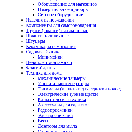
Оборудование для магазинов
Измерительные приборы
Сетевое оборудование
Изделия из нержавейки
Компоненты для самогоноварения
Трубки (шланги) силиконовые
Шланги поливочные
Штуцеры
Керамика, керамогранит
Садовая Техника
Минимойки
Пена-клей монтажный
Фляги-бидоны
Техника для дома
Механические таймеры
Утюги и парогенераторы
Триммеры (машинки для стрижки волос)
Электрические зубные щетки
Климатическая техника
Аксессуары для гаджетов
Радиоприемники
Электросчетчики
Весы
Дозаторы для мыла
Сушилки для рук