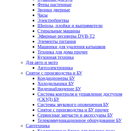
Фены настенные
Звонки дверные
Часы
Электробритвы
Щипцы, плойки и выпрямители
Стиральные машины
Эфирные ресиверы DVB-T2
Элементы питания
Машинки для удаления катышков
Техника для дома прочее
Кухонная техника
Для авто и мото
Автоэлектроника
Снятое с производства и БУ
Кондиционеры БУ
Холодильники БУ
Видеонаблюдение БУ
Система контроля и управление доступом
(СКУД) БУ
Системы звукового оповещения БУ
Снятое с производства и БУ прочее
Сервисные запчасти и аксессуары БУ
Телекоммуникационное оборудование БУ
Сантехника
Коллекторные блоки для теплого пола