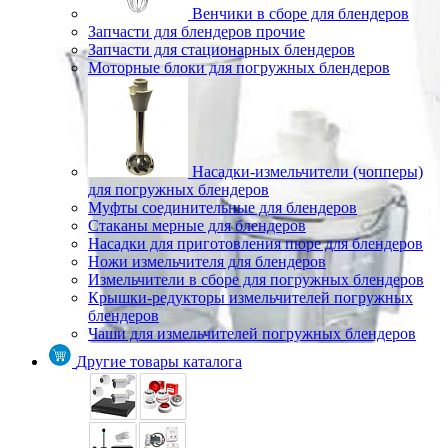
Венчики в сборе для блендеров
Запчасти для блендеров прочие
Запчасти для стационарных блендеров
Моторные блоки для погружных блендеров
Насадки-измельчители (чопперы)
для погружных блендеров
Муфты соединительные для блендеров
Стаканы мерные для блендеров
Насадки для приготовления пюре для блендеров
Ножи измельчителя для блендеров
Измельчители в сборе для погружных блендеров
Крышки-редукторы измельчителей погружных
блендеров
Чаши для измельчителей погружных блендеров
Другие товары каталога