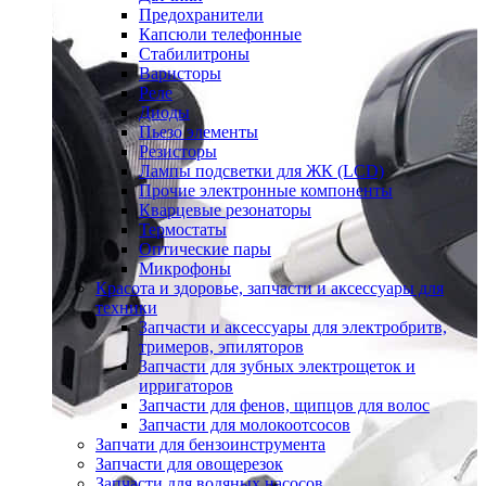
Предохранители
Капсюли телефонные
Стабилитроны
Варисторы
Реле
Диоды
Пьезо элементы
Резисторы
Лампы подсветки для ЖК (LCD)
Прочие электронные компоненты
Кварцевые резонаторы
Термостаты
Оптические пары
Микрофоны
Красота и здоровье, запчасти и аксессуары для
техники
Запчасти и аксессуары для электробритв,
тримеров, эпиляторов
Запчасти для зубных электрощеток и
ирригаторов
Запчасти для фенов, щипцов для волос
Запчасти для молокоотсосов
Запчати для бензоинструмента
Запчасти для овощерезок
Запчасти для водяных насосов