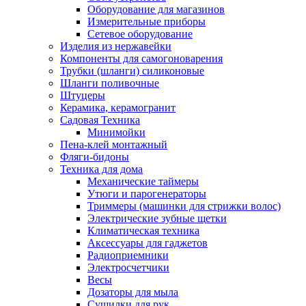
Оборудование для магазинов
Измерительные приборы
Сетевое оборудование
Изделия из нержавейки
Компоненты для самогоноварения
Трубки (шланги) силиконовые
Шланги поливочные
Штуцеры
Керамика, керамогранит
Садовая Техника
Минимойки
Пена-клей монтажный
Фляги-бидоны
Техника для дома
Механические таймеры
Утюги и парогенераторы
Триммеры (машинки для стрижки волос)
Электрические зубные щетки
Климатическая техника
Аксессуары для гаджетов
Радиоприемники
Электросчетчики
Весы
Дозаторы для мыла
Сушилки для рук