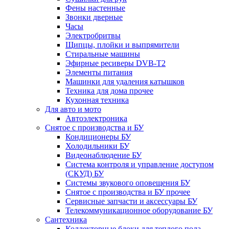
Фены настенные
Звонки дверные
Часы
Электробритвы
Щипцы, плойки и выпрямители
Стиральные машины
Эфирные ресиверы DVB-T2
Элементы питания
Машинки для удаления катышков
Техника для дома прочее
Кухонная техника
Для авто и мото
Автоэлектроника
Снятое с производства и БУ
Кондиционеры БУ
Холодильники БУ
Видеонаблюдение БУ
Система контроля и управление доступом
(СКУД) БУ
Системы звукового оповещения БУ
Снятое с производства и БУ прочее
Сервисные запчасти и аксессуары БУ
Телекоммуникационное оборудование БУ
Сантехника
Коллекторные блоки для теплого пола