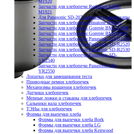
M1920
Запчасти для хлебопечи Redmond RBM-
M1921
Для Panasonic SD-207 запчасти и аксессуары
Запчасти для хлебопечи Binatone BM202
Запчасти для хлебопечи Gorenje BM1210BK
Запчасти для хлебопечи Gorenje BM910WII
Запчасти для хлебопечи Panasonic SD-B2510
Запчасти для хлебопечи Panasonic SD-R2520
Запчасти для хлебопечи Panasonic SD-R2530
Запчасти для хлебопечи Panasonic SD-
YR2540
Запчасти для хлебопечи Panasonic SD-
YR2550
Лопатки для замешивания теста
Приводные ремни хлебопечек
Механизмы вращения хлебопечек
Датчики хлебопечек
Мерные ложки и стаканы для хлебопечек
Сальники вала хлебопечек
ТЭНы для хлебопечек
Формы для выпечки хлеба
Формы для выпечки хлеба Bork
Формы для выпечки хлеба LG
Формы для выпечки хлеба Kenwood