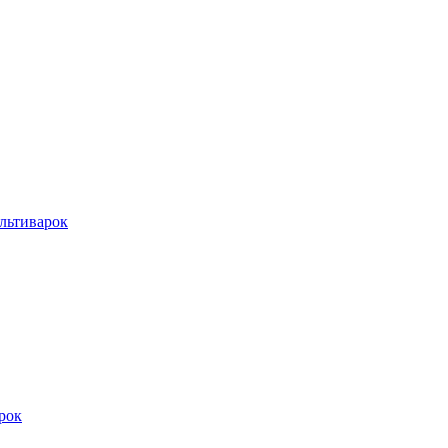
льтиварок
рок