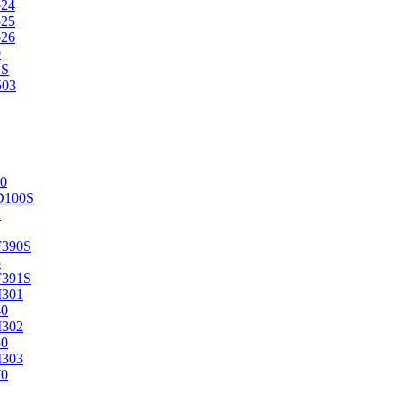
524
525
526
0
2S
503
0
D100S
2
F390S
3
F391S
M301
40
M302
50
M303
70