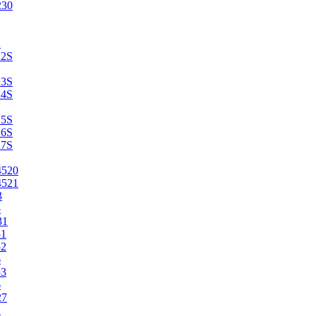
230
2
22S
23S
24S
25S
26S
27S
4520
4521
3
5
31
51
52
6
53
6
27
1