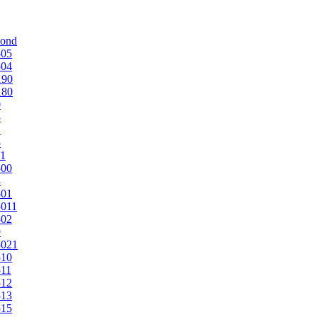
mond
505
504
190
180
0
5
1
5
1
500
3
501
011
502
9
5021
510
11
512
513
515