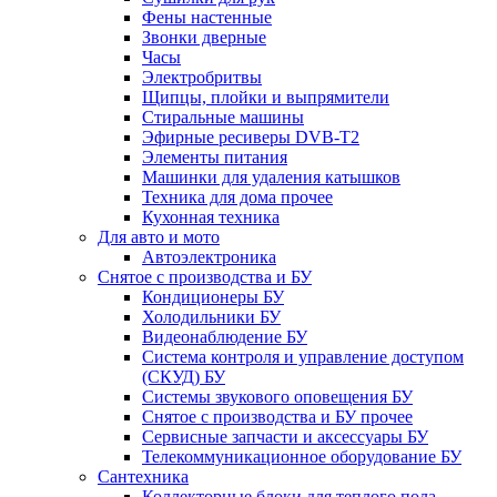
Фены настенные
Звонки дверные
Часы
Электробритвы
Щипцы, плойки и выпрямители
Стиральные машины
Эфирные ресиверы DVB-T2
Элементы питания
Машинки для удаления катышков
Техника для дома прочее
Кухонная техника
Для авто и мото
Автоэлектроника
Снятое с производства и БУ
Кондиционеры БУ
Холодильники БУ
Видеонаблюдение БУ
Система контроля и управление доступом
(СКУД) БУ
Системы звукового оповещения БУ
Снятое с производства и БУ прочее
Сервисные запчасти и аксессуары БУ
Телекоммуникационное оборудование БУ
Сантехника
Коллекторные блоки для теплого пола