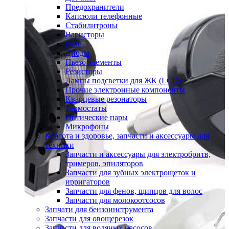
Предохранители
Капсюли телефонные
Стабилитроны
Варисторы
Реле
Диоды
Пьезо элементы
Резисторы
Лампы подсветки для ЖК (LCD)
Прочие электронные компоненты
Кварцевые резонаторы
Термостаты
Оптические пары
Микрофоны
Красота и здоровье, запчасти и аксессуары для
техники
Запчасти и аксессуары для электробритв,
тримеров, эпиляторов
Запчасти для зубных электрощеток и
ирригаторов
Запчасти для фенов, щипцов для волос
Запчасти для молокоотсосов
Запчати для бензоинструмента
Запчасти для овощерезок
Запчасти для водяных насосов