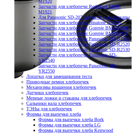
M1920
Запчасти для хлебопечи Redmond RBM-
M1921
Для Panasonic SD-207 запчасти и аксессуары
Запчасти для хлебопечи Binatone BM202
Запчасти для хлебопечи Gorenje BM1210BK
Запчасти для хлебопечи Gorenje BM910WII
Запчасти для хлебопечи Panasonic SD-B2510
Запчасти для хлебопечи Panasonic SD-R2520
Запчасти для хлебопечи Panasonic SD-R2530
Запчасти для хлебопечи Panasonic SD-
YR2540
Запчасти для хлебопечи Panasonic SD-
YR2550
Лопатки для замешивания теста
Приводные ремни хлебопечек
Механизмы вращения хлебопечек
Датчики хлебопечек
Мерные ложки и стаканы для хлебопечек
Сальники вала хлебопечек
ТЭНы для хлебопечек
Формы для выпечки хлеба
Формы для выпечки хлеба Bork
Формы для выпечки хлеба LG
Формы для выпечки хлеба Kenwood