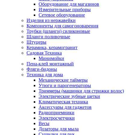
Оборудование для магазинов
Измерительные приборы
Сетевое оборудование
Изделия из нержавейки
Компоненты для самогоноварения
Трубки (шланги) силиконовые
Шланги поливочные
Штуцеры
Керамика, керамогранит
Садовая Техника
Минимойки
Пена-клей монтажный
Фляги-бидоны
Техника для дома
Механические таймеры
Утюги и парогенераторы
Триммеры (машинки для стрижки волос)
Электрические зубные щетки
Климатическая техника
Аксессуары для гаджетов
Радиоприемники
Электросчетчики
Весы
Дозаторы для мыла
Сушилки для рук