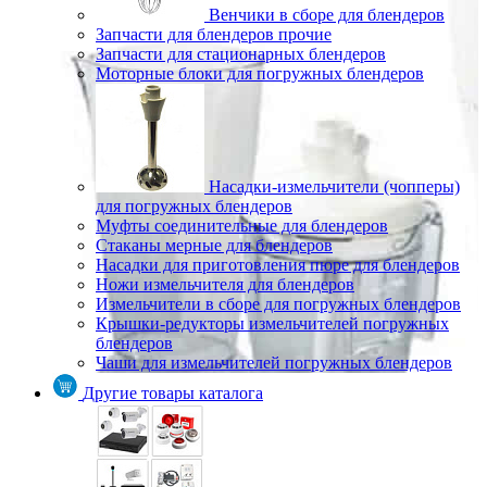
Венчики в сборе для блендеров
Запчасти для блендеров прочие
Запчасти для стационарных блендеров
Моторные блоки для погружных блендеров
Насадки-измельчители (чопперы)
для погружных блендеров
Муфты соединительные для блендеров
Стаканы мерные для блендеров
Насадки для приготовления пюре для блендеров
Ножи измельчителя для блендеров
Измельчители в сборе для погружных блендеров
Крышки-редукторы измельчителей погружных
блендеров
Чаши для измельчителей погружных блендеров
Другие товары каталога