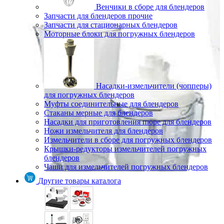
Венчики в сборе для блендеров
Запчасти для блендеров прочие
Запчасти для стационарных блендеров
Моторные блоки для погружных блендеров
Насадки-измельчители (чопперы)
для погружных блендеров
Муфты соединительные для блендеров
Стаканы мерные для блендеров
Насадки для приготовления пюре для блендеров
Ножи измельчителя для блендеров
Измельчители в сборе для погружных блендеров
Крышки-редукторы измельчителей погружных
блендеров
Чаши для измельчителей погружных блендеров
Другие товары каталога