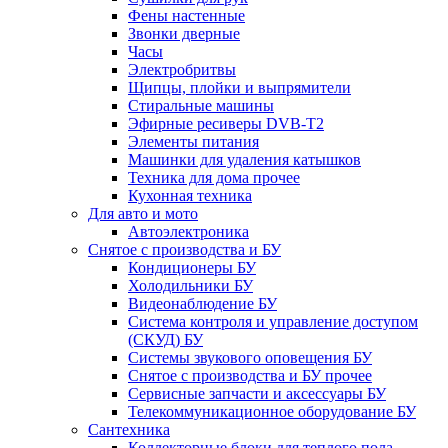
Фены настенные
Звонки дверные
Часы
Электробритвы
Щипцы, плойки и выпрямители
Стиральные машины
Эфирные ресиверы DVB-T2
Элементы питания
Машинки для удаления катышков
Техника для дома прочее
Кухонная техника
Для авто и мото
Автоэлектроника
Снятое с производства и БУ
Кондиционеры БУ
Холодильники БУ
Видеонаблюдение БУ
Система контроля и управление доступом
(СКУД) БУ
Системы звукового оповещения БУ
Снятое с производства и БУ прочее
Сервисные запчасти и аксессуары БУ
Телекоммуникационное оборудование БУ
Сантехника
Коллекторные блоки для теплого пола