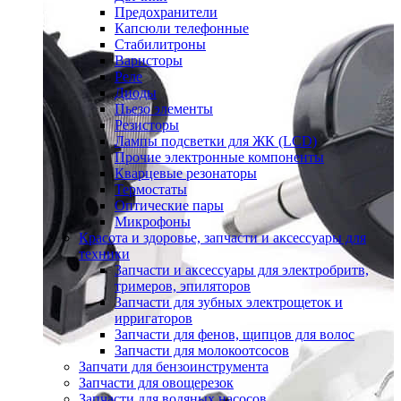
Предохранители
Капсюли телефонные
Стабилитроны
Варисторы
Реле
Диоды
Пьезо элементы
Резисторы
Лампы подсветки для ЖК (LCD)
Прочие электронные компоненты
Кварцевые резонаторы
Термостаты
Оптические пары
Микрофоны
Красота и здоровье, запчасти и аксессуары для
техники
Запчасти и аксессуары для электробритв,
тримеров, эпиляторов
Запчасти для зубных электрощеток и
ирригаторов
Запчасти для фенов, щипцов для волос
Запчасти для молокоотсосов
Запчати для бензоинструмента
Запчасти для овощерезок
Запчасти для водяных насосов