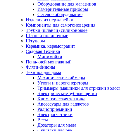
Оборудование для магазинов
Измерительные приборы
Сетевое оборудование
Изделия из нержавейки
Компоненты для самогоноварения
Трубки (шланги) силиконовые
Шланги поливочные
Штуцеры
Керамика, керамогранит
Садовая Техника
Минимойки
Пена-клей монтажный
Фляги-бидоны
Техника для дома
Механические таймеры
Утюги и парогенераторы
Триммеры (машинки для стрижки волос)
Электрические зубные щетки
Климатическая техника
Аксессуары для гаджетов
Радиоприемники
Электросчетчики
Весы
Дозаторы для мыла
Сушилки для рук