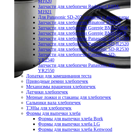
M1920
Запчасти для хлебопечи Redmond RBM-
M1921
Для Panasonic SD-207 запчасти и аксессуары
Запчасти для хлебопечи Binatone BM202
Запчасти для хлебопечи Gorenje BM1210BK
Запчасти для хлебопечи Gorenje BM910WII
Запчасти для хлебопечи Panasonic SD-B2510
Запчасти для хлебопечи Panasonic SD-R2520
Запчасти для хлебопечи Panasonic SD-R2530
Запчасти для хлебопечи Panasonic SD-
YR2540
Запчасти для хлебопечи Panasonic SD-
YR2550
Лопатки для замешивания теста
Приводные ремни хлебопечек
Механизмы вращения хлебопечек
Датчики хлебопечек
Мерные ложки и стаканы для хлебопечек
Сальники вала хлебопечек
ТЭНы для хлебопечек
Формы для выпечки хлеба
Формы для выпечки хлеба Bork
Формы для выпечки хлеба LG
Формы для выпечки хлеба Kenwood