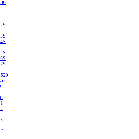
230
2
22S
23S
24S
25S
26S
27S
4520
4521
3
5
31
51
52
6
53
6
27
1