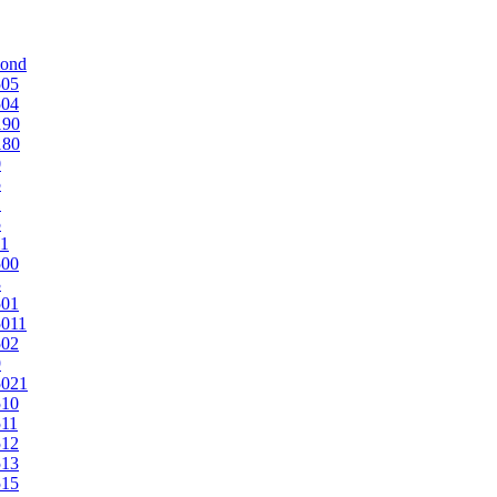
mond
505
504
190
180
0
5
1
5
1
500
3
501
011
502
9
5021
510
11
512
513
515