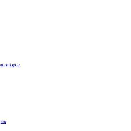
льтиварок
рок