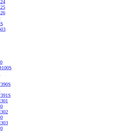
524
525
526
0
2S
503
0
D100S
2
F390S
3
F391S
M301
40
M302
50
M303
70