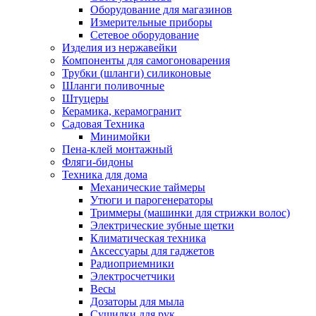
Оборудование для магазинов
Измерительные приборы
Сетевое оборудование
Изделия из нержавейки
Компоненты для самогоноварения
Трубки (шланги) силиконовые
Шланги поливочные
Штуцеры
Керамика, керамогранит
Садовая Техника
Минимойки
Пена-клей монтажный
Фляги-бидоны
Техника для дома
Механические таймеры
Утюги и парогенераторы
Триммеры (машинки для стрижки волос)
Электрические зубные щетки
Климатическая техника
Аксессуары для гаджетов
Радиоприемники
Электросчетчики
Весы
Дозаторы для мыла
Сушилки для рук