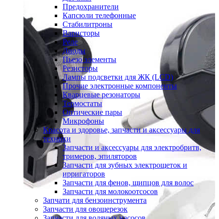
Предохранители
Капсюли телефонные
Стабилитроны
Варисторы
Реле
Диоды
Пьезо элементы
Резисторы
Лампы подсветки для ЖК (LCD)
Прочие электронные компоненты
Кварцевые резонаторы
Термостаты
Оптические пары
Микрофоны
Красота и здоровье, запчасти и аксессуары для
техники
Запчасти и аксессуары для электробритв,
тримеров, эпиляторов
Запчасти для зубных электрощеток и
ирригаторов
Запчасти для фенов, щипцов для волос
Запчасти для молокоотсосов
Запчати для бензоинструмента
Запчасти для овощерезок
Запчасти для водяных насосов