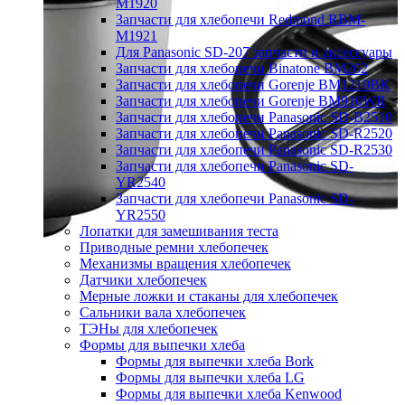
M1920
Запчасти для хлебопечи Redmond RBM-
M1921
Для Panasonic SD-207 запчасти и аксессуары
Запчасти для хлебопечи Binatone BM202
Запчасти для хлебопечи Gorenje BM1210BK
Запчасти для хлебопечи Gorenje BM910WII
Запчасти для хлебопечи Panasonic SD-B2510
Запчасти для хлебопечи Panasonic SD-R2520
Запчасти для хлебопечи Panasonic SD-R2530
Запчасти для хлебопечи Panasonic SD-
YR2540
Запчасти для хлебопечи Panasonic SD-
YR2550
Лопатки для замешивания теста
Приводные ремни хлебопечек
Механизмы вращения хлебопечек
Датчики хлебопечек
Мерные ложки и стаканы для хлебопечек
Сальники вала хлебопечек
ТЭНы для хлебопечек
Формы для выпечки хлеба
Формы для выпечки хлеба Bork
Формы для выпечки хлеба LG
Формы для выпечки хлеба Kenwood