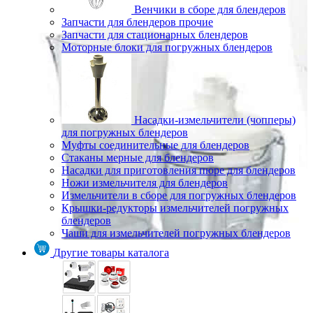
Венчики в сборе для блендеров
Запчасти для блендеров прочие
Запчасти для стационарных блендеров
Моторные блоки для погружных блендеров
Насадки-измельчители (чопперы)
для погружных блендеров
Муфты соединительные для блендеров
Стаканы мерные для блендеров
Насадки для приготовления пюре для блендеров
Ножи измельчителя для блендеров
Измельчители в сборе для погружных блендеров
Крышки-редукторы измельчителей погружных
блендеров
Чаши для измельчителей погружных блендеров
Другие товары каталога