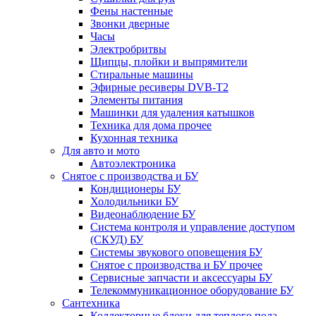
Фены настенные
Звонки дверные
Часы
Электробритвы
Щипцы, плойки и выпрямители
Стиральные машины
Эфирные ресиверы DVB-T2
Элементы питания
Машинки для удаления катышков
Техника для дома прочее
Кухонная техника
Для авто и мото
Автоэлектроника
Снятое с производства и БУ
Кондиционеры БУ
Холодильники БУ
Видеонаблюдение БУ
Система контроля и управление доступом
(СКУД) БУ
Системы звукового оповещения БУ
Снятое с производства и БУ прочее
Сервисные запчасти и аксессуары БУ
Телекоммуникационное оборудование БУ
Сантехника
Коллекторные блоки для теплого пола