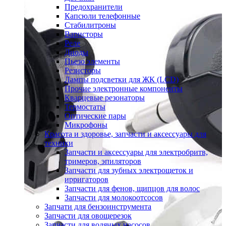
Предохранители
Капсюли телефонные
Стабилитроны
Варисторы
Реле
Диоды
Пьезо элементы
Резисторы
Лампы подсветки для ЖК (LCD)
Прочие электронные компоненты
Кварцевые резонаторы
Термостаты
Оптические пары
Микрофоны
Красота и здоровье, запчасти и аксессуары для
техники
Запчасти и аксессуары для электробритв,
тримеров, эпиляторов
Запчасти для зубных электрощеток и
ирригаторов
Запчасти для фенов, щипцов для волос
Запчасти для молокоотсосов
Запчати для бензоинструмента
Запчасти для овощерезок
Запчасти для водяных насосов