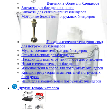
Венчики в сборе для блендеров
Запчасти для блендеров прочие
Запчасти для стационарных блендеров
Моторные блоки для погружных блендеров
Насадки-измельчители (чопперы)
для погружных блендеров
Муфты соединительные для блендеров
Стаканы мерные для блендеров
Насадки для приготовления пюре для блендеров
Ножи измельчителя для блендеров
Измельчители в сборе для погружных блендеров
Крышки-редукторы измельчителей погружных
блендеров
Чаши для измельчителей погружных блендеров
Другие товары каталога