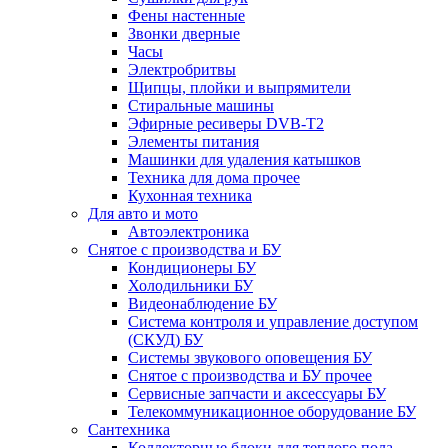
Фены настенные
Звонки дверные
Часы
Электробритвы
Щипцы, плойки и выпрямители
Стиральные машины
Эфирные ресиверы DVB-T2
Элементы питания
Машинки для удаления катышков
Техника для дома прочее
Кухонная техника
Для авто и мото
Автоэлектроника
Снятое с производства и БУ
Кондиционеры БУ
Холодильники БУ
Видеонаблюдение БУ
Система контроля и управление доступом
(СКУД) БУ
Системы звукового оповещения БУ
Снятое с производства и БУ прочее
Сервисные запчасти и аксессуары БУ
Телекоммуникационное оборудование БУ
Сантехника
Коллекторные блоки для теплого пола