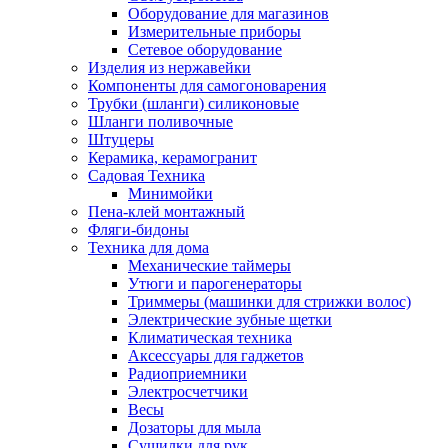
Оборудование для магазинов
Измерительные приборы
Сетевое оборудование
Изделия из нержавейки
Компоненты для самогоноварения
Трубки (шланги) силиконовые
Шланги поливочные
Штуцеры
Керамика, керамогранит
Садовая Техника
Минимойки
Пена-клей монтажный
Фляги-бидоны
Техника для дома
Механические таймеры
Утюги и парогенераторы
Триммеры (машинки для стрижки волос)
Электрические зубные щетки
Климатическая техника
Аксессуары для гаджетов
Радиоприемники
Электросчетчики
Весы
Дозаторы для мыла
Сушилки для рук