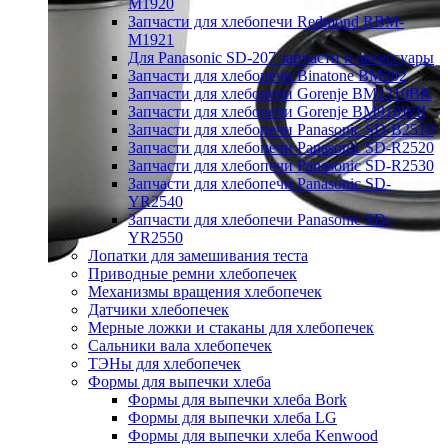
M1920
Запчасти для хлебопечи Redmond RBM-
M1921
Для Panasonic SD-207 запчасти и аксессуары
Запчасти для хлебопечи Binatone BM202
Запчасти для хлебопечи Gorenje BM1210BK
Запчасти для хлебопечи Gorenje BM910WII
Запчасти для хлебопечи Panasonic SD-B2510
Запчасти для хлебопечи Panasonic SD-R2520
Запчасти для хлебопечи Panasonic SD-R2530
Запчасти для хлебопечи Panasonic SD-
YR2540
Запчасти для хлебопечи Panasonic SD-
YR2550
Лопатки для замешивания теста
Приводные ремни хлебопечек
Механизмы вращения хлебопечек
Датчики хлебопечек
Мерные ложки и стаканы для хлебопечек
Сальники вала хлебопечек
ТЭНы для хлебопечек
Формы для выпечки хлеба
Формы для выпечки хлеба Bork
Формы для выпечки хлеба LG
Формы для выпечки хлеба Kenwood