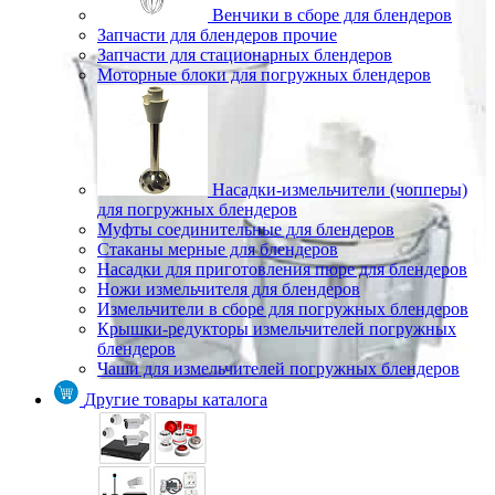
Венчики в сборе для блендеров
Запчасти для блендеров прочие
Запчасти для стационарных блендеров
Моторные блоки для погружных блендеров
Насадки-измельчители (чопперы)
для погружных блендеров
Муфты соединительные для блендеров
Стаканы мерные для блендеров
Насадки для приготовления пюре для блендеров
Ножи измельчителя для блендеров
Измельчители в сборе для погружных блендеров
Крышки-редукторы измельчителей погружных
блендеров
Чаши для измельчителей погружных блендеров
Другие товары каталога