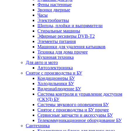
Фены настенные
Звонки дверные
Часы
Электробритвы
Щипцы, плойки и выпрямители
Стиральные машины
Эфирные ресиверы DVB-T2
Элементы питания
Машинки для удаления катышков
Техника для дома прочее
Кухонная техника
Для авто и мото
Автоэлектроника
Снятое с производства и БУ
Кондиционеры БУ
Холодильники БУ
Видеонаблюдение БУ
Система контроля и управление доступом
(СКУД) БУ
Системы звукового оповещения БУ
Снятое с производства и БУ прочее
Сервисные запчасти и аксессуары БУ
Телекоммуникационное оборудование БУ
Сантехника
Коллекторные блоки для теплого пола