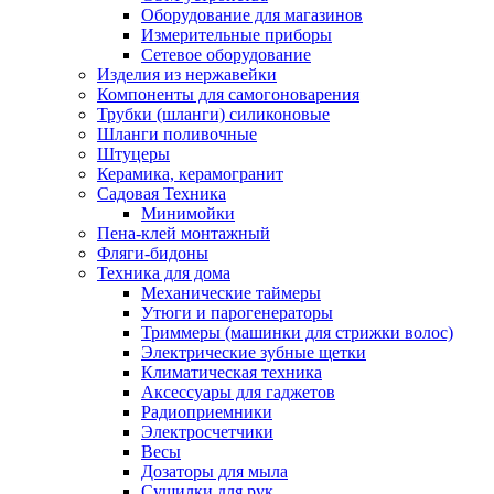
Оборудование для магазинов
Измерительные приборы
Сетевое оборудование
Изделия из нержавейки
Компоненты для самогоноварения
Трубки (шланги) силиконовые
Шланги поливочные
Штуцеры
Керамика, керамогранит
Садовая Техника
Минимойки
Пена-клей монтажный
Фляги-бидоны
Техника для дома
Механические таймеры
Утюги и парогенераторы
Триммеры (машинки для стрижки волос)
Электрические зубные щетки
Климатическая техника
Аксессуары для гаджетов
Радиоприемники
Электросчетчики
Весы
Дозаторы для мыла
Сушилки для рук