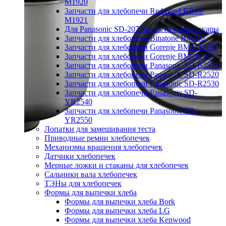
M1920
Запчасти для хлебопечи Redmond RBM-
M1921
Для Panasonic SD-207 запчасти и аксессуары
Запчасти для хлебопечи Binatone BM202
Запчасти для хлебопечи Gorenje BM1210BK
Запчасти для хлебопечи Gorenje BM910WII
Запчасти для хлебопечи Panasonic SD-B2510
Запчасти для хлебопечи Panasonic SD-R2520
Запчасти для хлебопечи Panasonic SD-R2530
Запчасти для хлебопечи Panasonic SD-
YR2540
Запчасти для хлебопечи Panasonic SD-
YR2550
Лопатки для замешивания теста
Приводные ремни хлебопечек
Механизмы вращения хлебопечек
Датчики хлебопечек
Мерные ложки и стаканы для хлебопечек
Сальники вала хлебопечек
ТЭНы для хлебопечек
Формы для выпечки хлеба
Формы для выпечки хлеба Bork
Формы для выпечки хлеба LG
Формы для выпечки хлеба Kenwood