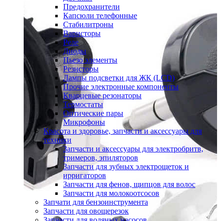
Предохранители
Капсюли телефонные
Стабилитроны
Варисторы
Реле
Диоды
Пьезо элементы
Резисторы
Лампы подсветки для ЖК (LCD)
Прочие электронные компоненты
Кварцевые резонаторы
Термостаты
Оптические пары
Микрофоны
Красота и здоровье, запчасти и аксессуары для
техники
Запчасти и аксессуары для электробритв,
тримеров, эпиляторов
Запчасти для зубных электрощеток и
ирригаторов
Запчасти для фенов, щипцов для волос
Запчасти для молокоотсосов
Запчати для бензоинструмента
Запчасти для овощерезок
Запчасти для водяных насосов