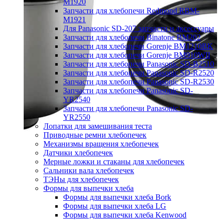
M1920
Запчасти для хлебопечи Redmond RBM-
M1921
Для Panasonic SD-207 запчасти и аксессуары
Запчасти для хлебопечи Binatone BM202
Запчасти для хлебопечи Gorenje BM1210BK
Запчасти для хлебопечи Gorenje BM910WII
Запчасти для хлебопечи Panasonic SD-B2510
Запчасти для хлебопечи Panasonic SD-R2520
Запчасти для хлебопечи Panasonic SD-R2530
Запчасти для хлебопечи Panasonic SD-
YR2540
Запчасти для хлебопечи Panasonic SD-
YR2550
Лопатки для замешивания теста
Приводные ремни хлебопечек
Механизмы вращения хлебопечек
Датчики хлебопечек
Мерные ложки и стаканы для хлебопечек
Сальники вала хлебопечек
ТЭНы для хлебопечек
Формы для выпечки хлеба
Формы для выпечки хлеба Bork
Формы для выпечки хлеба LG
Формы для выпечки хлеба Kenwood