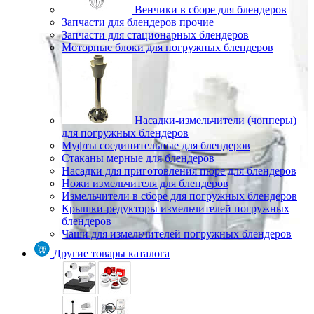
Венчики в сборе для блендеров
Запчасти для блендеров прочие
Запчасти для стационарных блендеров
Моторные блоки для погружных блендеров
Насадки-измельчители (чопперы)
для погружных блендеров
Муфты соединительные для блендеров
Стаканы мерные для блендеров
Насадки для приготовления пюре для блендеров
Ножи измельчителя для блендеров
Измельчители в сборе для погружных блендеров
Крышки-редукторы измельчителей погружных
блендеров
Чаши для измельчителей погружных блендеров
Другие товары каталога