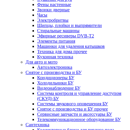
Фены настенные
Звонки дверные
Часы
Электробритвы
Щипцы, плойки и выпрямители
Стиральные машины
Эфирные ресиверы DVB-T2
Элементы питания
Машинки для удаления катышков
Техника для дома прочее
Кухонная техника
Для авто и мото
Автоэлектроника
Снятое с производства и БУ
Кондиционеры БУ
Холодильники БУ
Видеонаблюдение БУ
Система контроля и управление доступом
(СКУД) БУ
Системы звукового оповещения БУ
Снятое с производства и БУ прочее
Сервисные запчасти и аксессуары БУ
Телекоммуникационное оборудование БУ
Сантехника
Коллекторные блоки для теплого пола