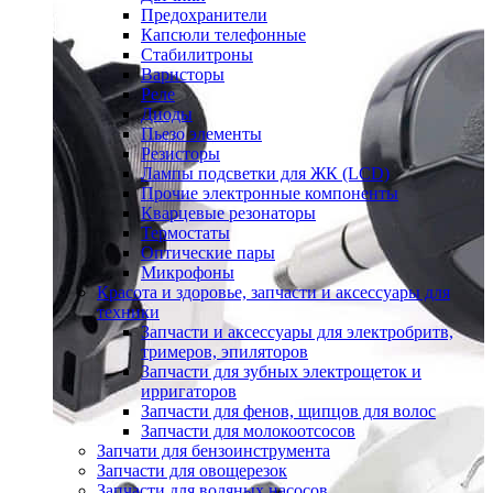
Предохранители
Капсюли телефонные
Стабилитроны
Варисторы
Реле
Диоды
Пьезо элементы
Резисторы
Лампы подсветки для ЖК (LCD)
Прочие электронные компоненты
Кварцевые резонаторы
Термостаты
Оптические пары
Микрофоны
Красота и здоровье, запчасти и аксессуары для
техники
Запчасти и аксессуары для электробритв,
тримеров, эпиляторов
Запчасти для зубных электрощеток и
ирригаторов
Запчасти для фенов, щипцов для волос
Запчасти для молокоотсосов
Запчати для бензоинструмента
Запчасти для овощерезок
Запчасти для водяных насосов