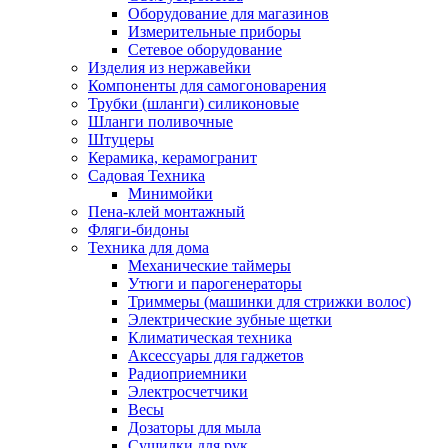
Оборудование для магазинов
Измерительные приборы
Сетевое оборудование
Изделия из нержавейки
Компоненты для самогоноварения
Трубки (шланги) силиконовые
Шланги поливочные
Штуцеры
Керамика, керамогранит
Садовая Техника
Минимойки
Пена-клей монтажный
Фляги-бидоны
Техника для дома
Механические таймеры
Утюги и парогенераторы
Триммеры (машинки для стрижки волос)
Электрические зубные щетки
Климатическая техника
Аксессуары для гаджетов
Радиоприемники
Электросчетчики
Весы
Дозаторы для мыла
Сушилки для рук