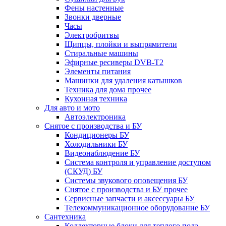
Фены настенные
Звонки дверные
Часы
Электробритвы
Щипцы, плойки и выпрямители
Стиральные машины
Эфирные ресиверы DVB-T2
Элементы питания
Машинки для удаления катышков
Техника для дома прочее
Кухонная техника
Для авто и мото
Автоэлектроника
Снятое с производства и БУ
Кондиционеры БУ
Холодильники БУ
Видеонаблюдение БУ
Система контроля и управление доступом
(СКУД) БУ
Системы звукового оповещения БУ
Снятое с производства и БУ прочее
Сервисные запчасти и аксессуары БУ
Телекоммуникационное оборудование БУ
Сантехника
Коллекторные блоки для теплого пола