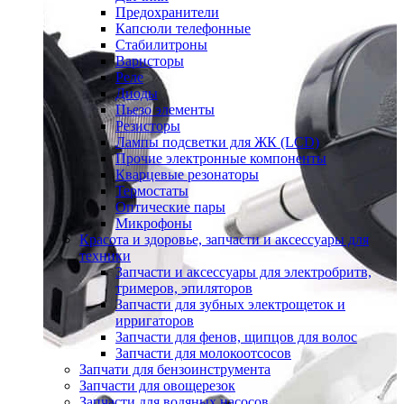
Предохранители
Капсюли телефонные
Стабилитроны
Варисторы
Реле
Диоды
Пьезо элементы
Резисторы
Лампы подсветки для ЖК (LCD)
Прочие электронные компоненты
Кварцевые резонаторы
Термостаты
Оптические пары
Микрофоны
Красота и здоровье, запчасти и аксессуары для
техники
Запчасти и аксессуары для электробритв,
тримеров, эпиляторов
Запчасти для зубных электрощеток и
ирригаторов
Запчасти для фенов, щипцов для волос
Запчасти для молокоотсосов
Запчати для бензоинструмента
Запчасти для овощерезок
Запчасти для водяных насосов