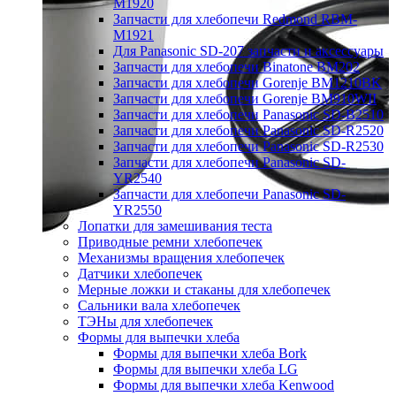
M1920
Запчасти для хлебопечи Redmond RBM-
M1921
Для Panasonic SD-207 запчасти и аксессуары
Запчасти для хлебопечи Binatone BM202
Запчасти для хлебопечи Gorenje BM1210BK
Запчасти для хлебопечи Gorenje BM910WII
Запчасти для хлебопечи Panasonic SD-B2510
Запчасти для хлебопечи Panasonic SD-R2520
Запчасти для хлебопечи Panasonic SD-R2530
Запчасти для хлебопечи Panasonic SD-
YR2540
Запчасти для хлебопечи Panasonic SD-
YR2550
Лопатки для замешивания теста
Приводные ремни хлебопечек
Механизмы вращения хлебопечек
Датчики хлебопечек
Мерные ложки и стаканы для хлебопечек
Сальники вала хлебопечек
ТЭНы для хлебопечек
Формы для выпечки хлеба
Формы для выпечки хлеба Bork
Формы для выпечки хлеба LG
Формы для выпечки хлеба Kenwood