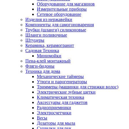
Оборудование для магазинов
Измерительные приборы
Сетевое оборудование
Изделия из нержавейки
Компоненты для самогоноварения
Трубки (шланги) силиконовые
Шланги поливочные
Штуцеры
Керамика, керамогранит
Садовая Техника
Минимойки
Пена-клей монтажный
Фляги-бидоны
Техника для дома
Механические таймеры
Утюги и парогенераторы
Триммеры (машинки для стрижки волос)
Электрические зубные щетки
Климатическая техника
Аксессуары для гаджетов
Радиоприемники
Электросчетчики
Весы
Дозаторы для мыла
Сушилки для рук