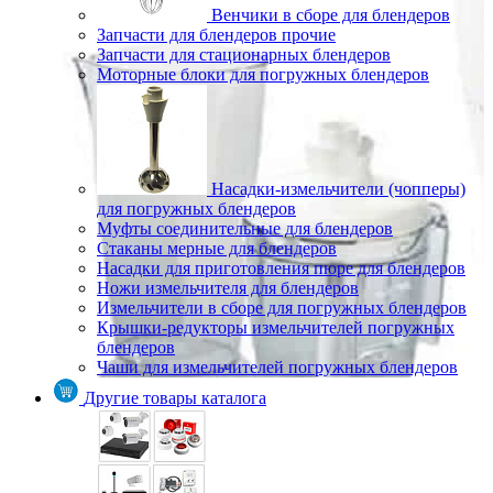
Венчики в сборе для блендеров
Запчасти для блендеров прочие
Запчасти для стационарных блендеров
Моторные блоки для погружных блендеров
Насадки-измельчители (чопперы)
для погружных блендеров
Муфты соединительные для блендеров
Стаканы мерные для блендеров
Насадки для приготовления пюре для блендеров
Ножи измельчителя для блендеров
Измельчители в сборе для погружных блендеров
Крышки-редукторы измельчителей погружных
блендеров
Чаши для измельчителей погружных блендеров
Другие товары каталога