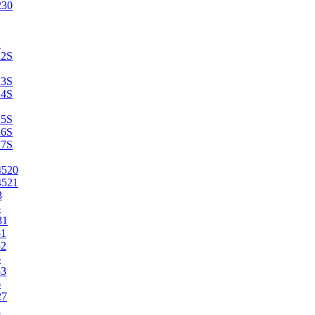
230
2
22S
23S
24S
25S
26S
27S
4520
4521
3
5
31
51
52
6
53
6
27
1