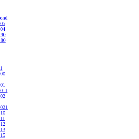
mond
505
504
190
180
0
5
1
5
1
500
3
501
011
502
9
5021
510
11
512
513
515