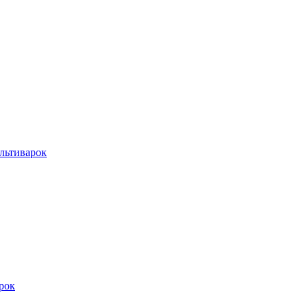
льтиварок
рок