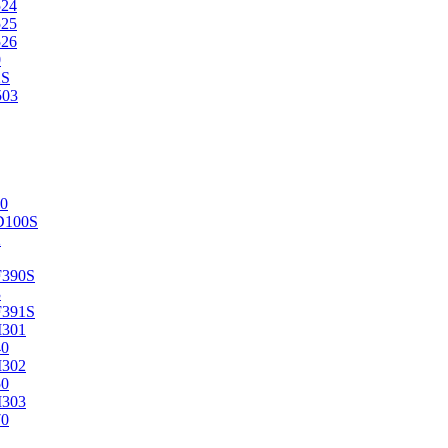
524
525
526
0
2S
503
0
D100S
2
F390S
3
F391S
M301
40
M302
50
M303
70