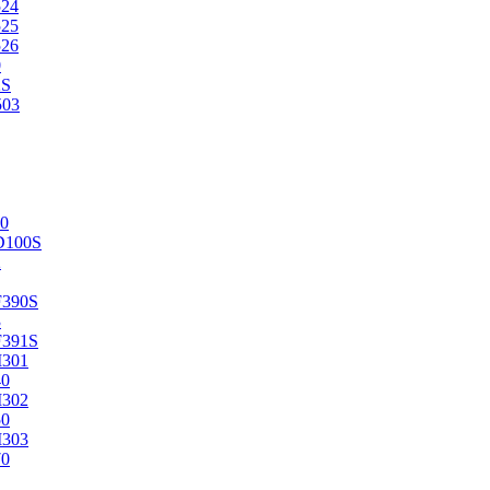
524
525
526
0
2S
503
0
D100S
2
F390S
3
F391S
M301
40
M302
50
M303
70