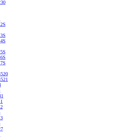
230
2
22S
23S
24S
25S
26S
27S
4520
4521
3
5
31
51
52
6
53
6
27
1