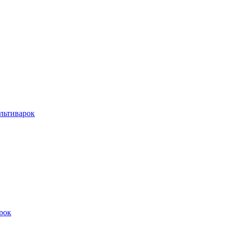
льтиварок
рок