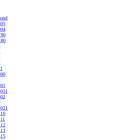
mond
505
504
190
180
0
5
1
5
1
500
3
501
011
502
9
5021
510
11
512
513
515