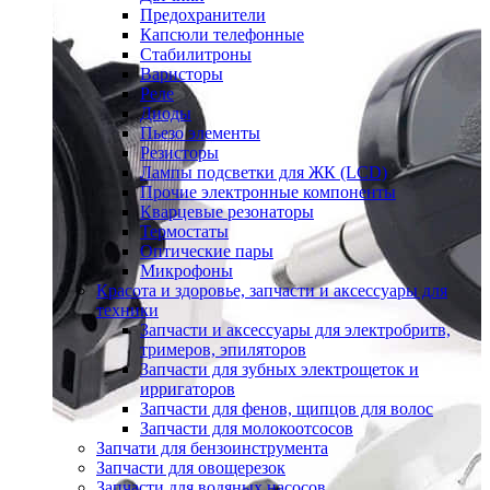
Предохранители
Капсюли телефонные
Стабилитроны
Варисторы
Реле
Диоды
Пьезо элементы
Резисторы
Лампы подсветки для ЖК (LCD)
Прочие электронные компоненты
Кварцевые резонаторы
Термостаты
Оптические пары
Микрофоны
Красота и здоровье, запчасти и аксессуары для
техники
Запчасти и аксессуары для электробритв,
тримеров, эпиляторов
Запчасти для зубных электрощеток и
ирригаторов
Запчасти для фенов, щипцов для волос
Запчасти для молокоотсосов
Запчати для бензоинструмента
Запчасти для овощерезок
Запчасти для водяных насосов