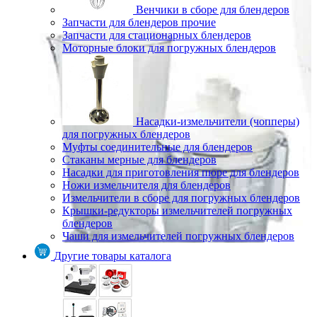
Венчики в сборе для блендеров
Запчасти для блендеров прочие
Запчасти для стационарных блендеров
Моторные блоки для погружных блендеров
Насадки-измельчители (чопперы)
для погружных блендеров
Муфты соединительные для блендеров
Стаканы мерные для блендеров
Насадки для приготовления пюре для блендеров
Ножи измельчителя для блендеров
Измельчители в сборе для погружных блендеров
Крышки-редукторы измельчителей погружных
блендеров
Чаши для измельчителей погружных блендеров
Другие товары каталога