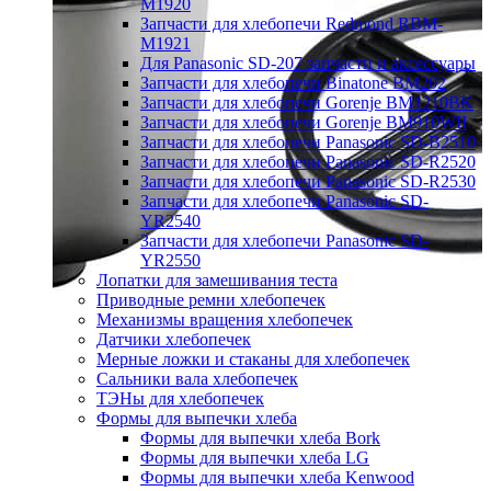
M1920
Запчасти для хлебопечи Redmond RBM-
M1921
Для Panasonic SD-207 запчасти и аксессуары
Запчасти для хлебопечи Binatone BM202
Запчасти для хлебопечи Gorenje BM1210BK
Запчасти для хлебопечи Gorenje BM910WII
Запчасти для хлебопечи Panasonic SD-B2510
Запчасти для хлебопечи Panasonic SD-R2520
Запчасти для хлебопечи Panasonic SD-R2530
Запчасти для хлебопечи Panasonic SD-
YR2540
Запчасти для хлебопечи Panasonic SD-
YR2550
Лопатки для замешивания теста
Приводные ремни хлебопечек
Механизмы вращения хлебопечек
Датчики хлебопечек
Мерные ложки и стаканы для хлебопечек
Сальники вала хлебопечек
ТЭНы для хлебопечек
Формы для выпечки хлеба
Формы для выпечки хлеба Bork
Формы для выпечки хлеба LG
Формы для выпечки хлеба Kenwood