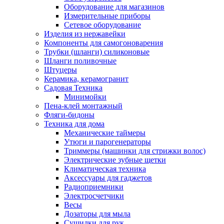
Оборудование для магазинов
Измерительные приборы
Сетевое оборудование
Изделия из нержавейки
Компоненты для самогоноварения
Трубки (шланги) силиконовые
Шланги поливочные
Штуцеры
Керамика, керамогранит
Садовая Техника
Минимойки
Пена-клей монтажный
Фляги-бидоны
Техника для дома
Механические таймеры
Утюги и парогенераторы
Триммеры (машинки для стрижки волос)
Электрические зубные щетки
Климатическая техника
Аксессуары для гаджетов
Радиоприемники
Электросчетчики
Весы
Дозаторы для мыла
Сушилки для рук