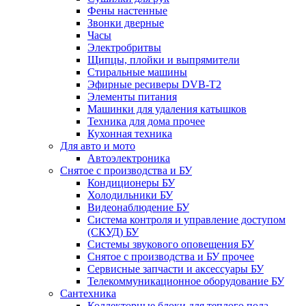
Фены настенные
Звонки дверные
Часы
Электробритвы
Щипцы, плойки и выпрямители
Стиральные машины
Эфирные ресиверы DVB-T2
Элементы питания
Машинки для удаления катышков
Техника для дома прочее
Кухонная техника
Для авто и мото
Автоэлектроника
Снятое с производства и БУ
Кондиционеры БУ
Холодильники БУ
Видеонаблюдение БУ
Система контроля и управление доступом
(СКУД) БУ
Системы звукового оповещения БУ
Снятое с производства и БУ прочее
Сервисные запчасти и аксессуары БУ
Телекоммуникационное оборудование БУ
Сантехника
Коллекторные блоки для теплого пола