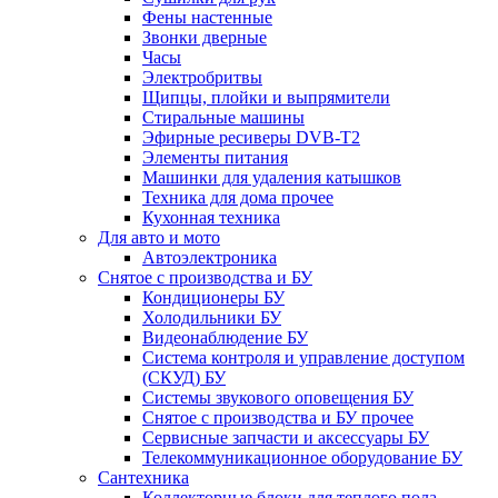
Фены настенные
Звонки дверные
Часы
Электробритвы
Щипцы, плойки и выпрямители
Стиральные машины
Эфирные ресиверы DVB-T2
Элементы питания
Машинки для удаления катышков
Техника для дома прочее
Кухонная техника
Для авто и мото
Автоэлектроника
Снятое с производства и БУ
Кондиционеры БУ
Холодильники БУ
Видеонаблюдение БУ
Система контроля и управление доступом
(СКУД) БУ
Системы звукового оповещения БУ
Снятое с производства и БУ прочее
Сервисные запчасти и аксессуары БУ
Телекоммуникационное оборудование БУ
Сантехника
Коллекторные блоки для теплого пола