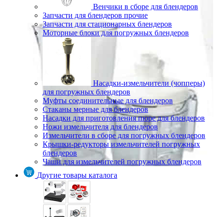
Венчики в сборе для блендеров
Запчасти для блендеров прочие
Запчасти для стационарных блендеров
Моторные блоки для погружных блендеров
Насадки-измельчители (чопперы)
для погружных блендеров
Муфты соединительные для блендеров
Стаканы мерные для блендеров
Насадки для приготовления пюре для блендеров
Ножи измельчителя для блендеров
Измельчители в сборе для погружных блендеров
Крышки-редукторы измельчителей погружных
блендеров
Чаши для измельчителей погружных блендеров
Другие товары каталога