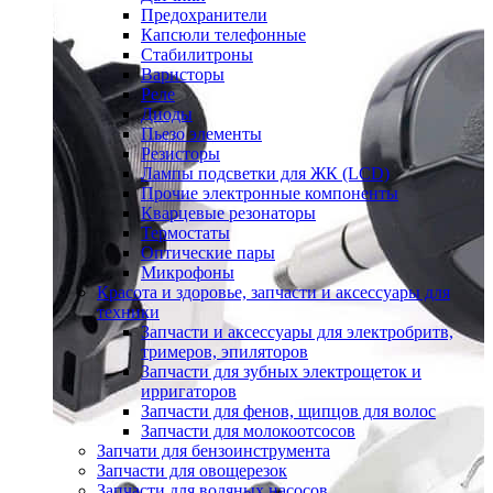
Предохранители
Капсюли телефонные
Стабилитроны
Варисторы
Реле
Диоды
Пьезо элементы
Резисторы
Лампы подсветки для ЖК (LCD)
Прочие электронные компоненты
Кварцевые резонаторы
Термостаты
Оптические пары
Микрофоны
Красота и здоровье, запчасти и аксессуары для
техники
Запчасти и аксессуары для электробритв,
тримеров, эпиляторов
Запчасти для зубных электрощеток и
ирригаторов
Запчасти для фенов, щипцов для волос
Запчасти для молокоотсосов
Запчати для бензоинструмента
Запчасти для овощерезок
Запчасти для водяных насосов