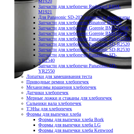
M1920
Запчасти для хлебопечи Redmond RBM-
M1921
Для Panasonic SD-207 запчасти и аксессуары
Запчасти для хлебопечи Binatone BM202
Запчасти для хлебопечи Gorenje BM1210BK
Запчасти для хлебопечи Gorenje BM910WII
Запчасти для хлебопечи Panasonic SD-B2510
Запчасти для хлебопечи Panasonic SD-R2520
Запчасти для хлебопечи Panasonic SD-R2530
Запчасти для хлебопечи Panasonic SD-
YR2540
Запчасти для хлебопечи Panasonic SD-
YR2550
Лопатки для замешивания теста
Приводные ремни хлебопечек
Механизмы вращения хлебопечек
Датчики хлебопечек
Мерные ложки и стаканы для хлебопечек
Сальники вала хлебопечек
ТЭНы для хлебопечек
Формы для выпечки хлеба
Формы для выпечки хлеба Bork
Формы для выпечки хлеба LG
Формы для выпечки хлеба Kenwood