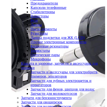
Предохранители
Капсюли телефонные
Стабилитроны
Варисторы
Реле
Диоды
Пьезо элементы
Резисторы
Лампы подсветки для ЖК (LCD)
Прочие электронные компоненты
Кварцевые резонаторы
Термостаты
Оптические пары
Микрофоны
Красота и здоровье, запчасти и аксессуары для
техники
Запчасти и аксессуары для электробритв,
тримеров, эпиляторов
Запчасти для зубных электрощеток и
ирригаторов
Запчасти для фенов, щипцов для волос
Запчасти для молокоотсосов
Запчати для бензоинструмента
Запчасти для овощерезок
Запчасти для водяных насосов