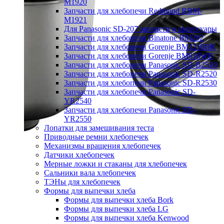
M1920
Запчасти для хлебопечи Redmond RBM-
M1921
Для Panasonic SD-207 запчасти и аксессуары
Запчасти для хлебопечи Binatone BM202
Запчасти для хлебопечи Gorenje BM1210BK
Запчасти для хлебопечи Gorenje BM910WII
Запчасти для хлебопечи Panasonic SD-B2510
Запчасти для хлебопечи Panasonic SD-R2520
Запчасти для хлебопечи Panasonic SD-R2530
Запчасти для хлебопечи Panasonic SD-
YR2540
Запчасти для хлебопечи Panasonic SD-
YR2550
Лопатки для замешивания теста
Приводные ремни хлебопечек
Механизмы вращения хлебопечек
Датчики хлебопечек
Мерные ложки и стаканы для хлебопечек
Сальники вала хлебопечек
ТЭНы для хлебопечек
Формы для выпечки хлеба
Формы для выпечки хлеба Bork
Формы для выпечки хлеба LG
Формы для выпечки хлеба Kenwood