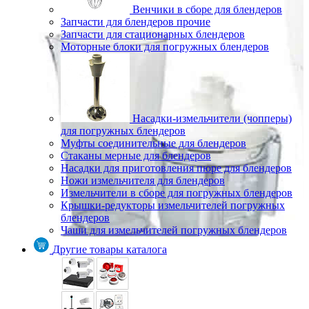
Венчики в сборе для блендеров
Запчасти для блендеров прочие
Запчасти для стационарных блендеров
Моторные блоки для погружных блендеров
Насадки-измельчители (чопперы)
для погружных блендеров
Муфты соединительные для блендеров
Стаканы мерные для блендеров
Насадки для приготовления пюре для блендеров
Ножи измельчителя для блендеров
Измельчители в сборе для погружных блендеров
Крышки-редукторы измельчителей погружных
блендеров
Чаши для измельчителей погружных блендеров
Другие товары каталога