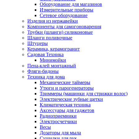
Оборудование для магазинов
Измерительные приборы
Сетевое оборудование
Изделия из нержавейки
Компоненты для самогоноварения
Трубки (шланги) силиконовые
Шланги поливочные
Штуцеры
Керамика, керамогранит
Садовая Техника
Минимойки
Пена-клей монтажный
Фляги-бидоны
Техника для дома
Механические таймеры
Утюги и парогенераторы
Триммеры (машинки для стрижки волос)
Электрические зубные щетки
Климатическая техника
Аксессуары для гаджетов
Радиоприемники
Электросчетчики
Весы
Дозаторы для мыла
Сушилки для рук