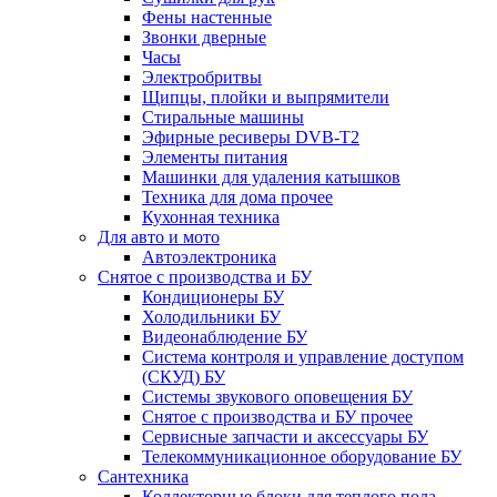
Фены настенные
Звонки дверные
Часы
Электробритвы
Щипцы, плойки и выпрямители
Стиральные машины
Эфирные ресиверы DVB-T2
Элементы питания
Машинки для удаления катышков
Техника для дома прочее
Кухонная техника
Для авто и мото
Автоэлектроника
Снятое с производства и БУ
Кондиционеры БУ
Холодильники БУ
Видеонаблюдение БУ
Система контроля и управление доступом
(СКУД) БУ
Системы звукового оповещения БУ
Снятое с производства и БУ прочее
Сервисные запчасти и аксессуары БУ
Телекоммуникационное оборудование БУ
Сантехника
Коллекторные блоки для теплого пола