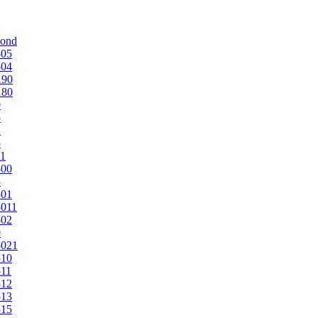
mond
505
504
190
180
0
5
1
5
1
500
3
501
011
502
9
5021
510
11
512
513
515