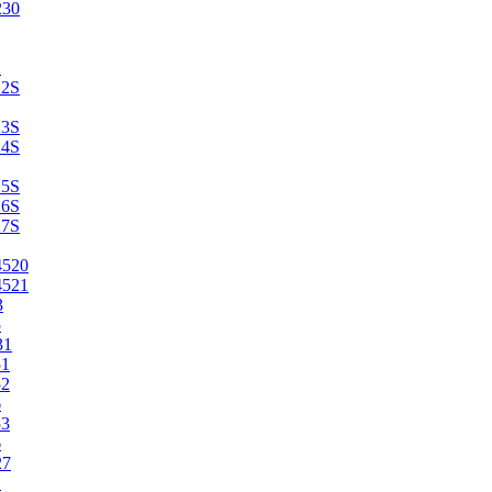
230
2
22S
23S
24S
25S
26S
27S
4520
4521
3
5
31
51
52
6
53
6
27
1