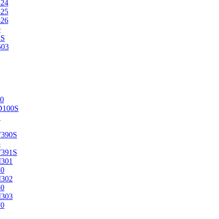
524
525
526
0
2S
503
0
D100S
2
F390S
3
F391S
M301
40
M302
50
M303
70