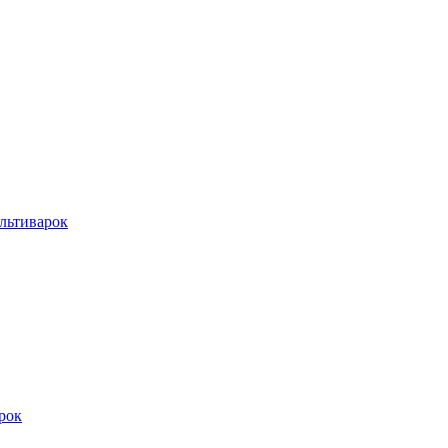
льтиварок
рок