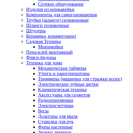
Сетевое оборудование
Изделия из нержавейки
Компоненты для самогоноварения
Трубки (шланги) силиконовые
Шланги поливочные
Штуцеры
Керамика, керамогранит
Садовая Техника
Минимойки
Пена-клей монтажный
Фляги-бидоны
Техника для дома
Механические таймеры
Утюги и парогенераторы
Триммеры (машинки для стрижки волос)
Электрические зубные щетки
Климатическая техника
Аксессуары для гаджетов
Радиоприемники
Электросчетчики
Весы
Дозаторы для мыла
Сушилки для рук
Фены настенные
Звонки дверные