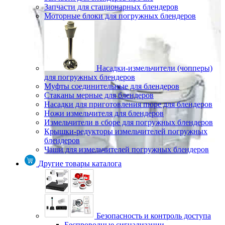
Запчасти для стационарных блендеров
Моторные блоки для погружных блендеров
Насадки-измельчители (чопперы)
для погружных блендеров
Муфты соединительные для блендеров
Стаканы мерные для блендеров
Насадки для приготовления пюре для блендеров
Ножи измельчителя для блендеров
Измельчители в сборе для погружных блендеров
Крышки-редукторы измельчителей погружных
блендеров
Чаши для измельчителей погружных блендеров
Другие товары каталога
Безопасность и контроль доступа
Беспроводные сигнализации