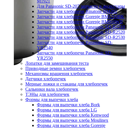
M1921
Для Panasonic SD-207 запчасти и аксессуары
Запчасти для хлебопечи Binatone BM202
Запчасти для хлебопечи Gorenje BM1210BK
Запчасти для хлебопечи Gorenje BM910WII
Запчасти для хлебопечи Panasonic SD-B2510
Запчасти для хлебопечи Panasonic SD-R2520
Запчасти для хлебопечи Panasonic SD-R2530
Запчасти для хлебопечи Panasonic SD-
YR2540
Запчасти для хлебопечи Panasonic SD-
YR2550
Лопатки для замешивания теста
Приводные ремни хлебопечек
Механизмы вращения хлебопечек
Датчики хлебопечек
Мерные ложки и стаканы для хлебопечек
Сальники вала хлебопечек
ТЭНы для хлебопечек
Формы для выпечки хлеба
Формы для выпечки хлеба Bork
Формы для выпечки хлеба LG
Формы для выпечки хлеба Kenwood
Формы для выпечки хлеба Moulinex
Формы для выпечки хлеба Gorenje