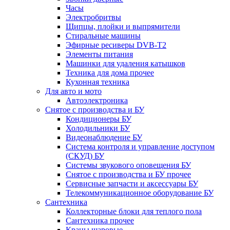
Часы
Электробритвы
Щипцы, плойки и выпрямители
Стиральные машины
Эфирные ресиверы DVB-T2
Элементы питания
Машинки для удаления катышков
Техника для дома прочее
Кухонная техника
Для авто и мото
Автоэлектроника
Снятое с производства и БУ
Кондиционеры БУ
Холодильники БУ
Видеонаблюдение БУ
Система контроля и управление доступом
(СКУД) БУ
Системы звукового оповещения БУ
Снятое с производства и БУ прочее
Сервисные запчасти и аксессуары БУ
Телекоммуникационное оборудование БУ
Сантехника
Коллекторные блоки для теплого пола
Сантехника прочее
Краны шаровые