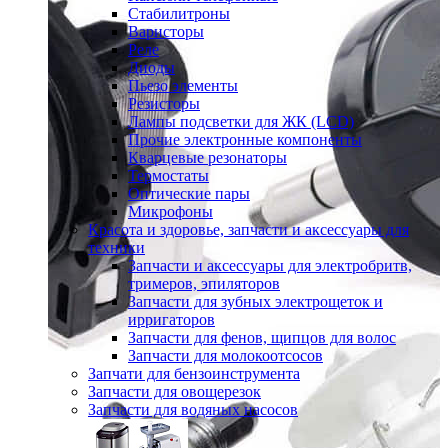
Стабилитроны
Варисторы
Реле
Диоды
Пьезо элементы
Резисторы
Лампы подсветки для ЖК (LCD)
Прочие электронные компоненты
Кварцевые резонаторы
Термостаты
Оптические пары
Микрофоны
Красота и здоровье, запчасти и аксессуары для
техники
Запчасти и аксессуары для электробритв,
тримеров, эпиляторов
Запчасти для зубных электрощеток и
ирригаторов
Запчасти для фенов, щипцов для волос
Запчасти для молокоотсосов
Запчати для бензоинструмента
Запчасти для овощерезок
Запчасти для водяных насосов