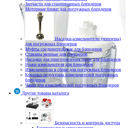
Запчасти для стационарных блендеров
Моторные блоки для погружных блендеров
Насадки-измельчители (чопперы)
для погружных блендеров
Муфты соединительные для блендеров
Стаканы мерные для блендеров
Насадки для приготовления пюре для блендеров
Ножи измельчителя для блендеров
Измельчители в сборе для погружных блендеров
Крышки-редукторы измельчителей погружных
блендеров
Чаши для измельчителей погружных блендеров
Другие товары каталога
Безопасность и контроль доступа
Беспроводные сигнализации