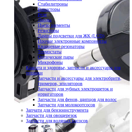
Стабилитроны
Варисторы
Реле
Диоды
Пьезо элементы
Резисторы
Лампы подсветки для ЖК (LCD)
Прочие электронные компоненты
Кварцевые резонаторы
Термостаты
Оптические пары
Микрофоны
Красота и здоровье, запчасти и аксессуары для
техники
Запчасти и аксессуары для электробритв,
тримеров, эпиляторов
Запчасти для зубных электрощеток и
ирригаторов
Запчасти для фенов, щипцов для волос
Запчасти для молокоотсосов
Запчати для бензоинструмента
Запчасти для овощерезок
Запчасти для водяных насосов