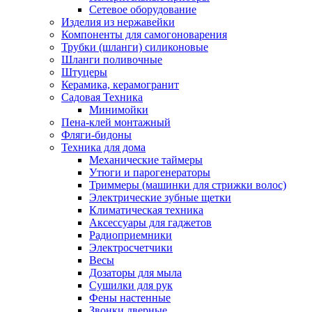
Сетевое оборудование
Изделия из нержавейки
Компоненты для самогоноварения
Трубки (шланги) силиконовые
Шланги поливочные
Штуцеры
Керамика, керамогранит
Садовая Техника
Минимойки
Пена-клей монтажный
Фляги-бидоны
Техника для дома
Механические таймеры
Утюги и парогенераторы
Триммеры (машинки для стрижки волос)
Электрические зубные щетки
Климатическая техника
Аксессуары для гаджетов
Радиоприемники
Электросчетчики
Весы
Дозаторы для мыла
Сушилки для рук
Фены настенные
Звонки дверные