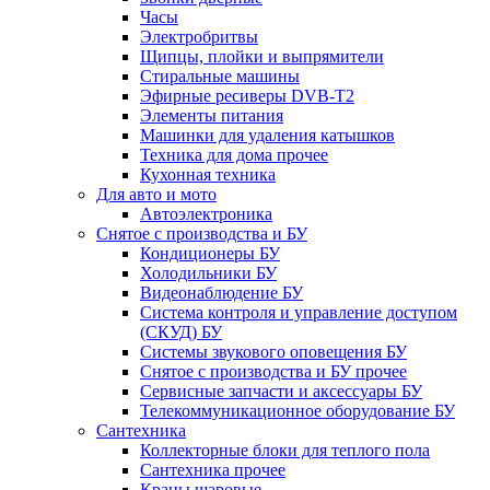
Часы
Электробритвы
Щипцы, плойки и выпрямители
Стиральные машины
Эфирные ресиверы DVB-T2
Элементы питания
Машинки для удаления катышков
Техника для дома прочее
Кухонная техника
Для авто и мото
Автоэлектроника
Снятое с производства и БУ
Кондиционеры БУ
Холодильники БУ
Видеонаблюдение БУ
Система контроля и управление доступом
(СКУД) БУ
Системы звукового оповещения БУ
Снятое с производства и БУ прочее
Сервисные запчасти и аксессуары БУ
Телекоммуникационное оборудование БУ
Сантехника
Коллекторные блоки для теплого пола
Сантехника прочее
Краны шаровые