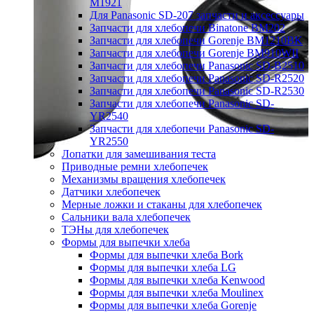
M1921
Для Panasonic SD-207 запчасти и аксессуары
Запчасти для хлебопечи Binatone BM202
Запчасти для хлебопечи Gorenje BM1210BK
Запчасти для хлебопечи Gorenje BM910WII
Запчасти для хлебопечи Panasonic SD-B2510
Запчасти для хлебопечи Panasonic SD-R2520
Запчасти для хлебопечи Panasonic SD-R2530
Запчасти для хлебопечи Panasonic SD-
YR2540
Запчасти для хлебопечи Panasonic SD-
YR2550
Лопатки для замешивания теста
Приводные ремни хлебопечек
Механизмы вращения хлебопечек
Датчики хлебопечек
Мерные ложки и стаканы для хлебопечек
Сальники вала хлебопечек
ТЭНы для хлебопечек
Формы для выпечки хлеба
Формы для выпечки хлеба Bork
Формы для выпечки хлеба LG
Формы для выпечки хлеба Kenwood
Формы для выпечки хлеба Moulinex
Формы для выпечки хлеба Gorenje