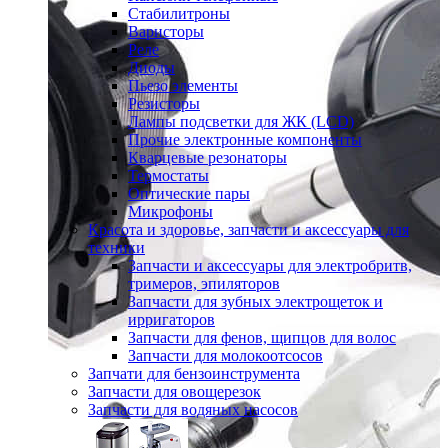
Стабилитроны
Варисторы
Реле
Диоды
Пьезо элементы
Резисторы
Лампы подсветки для ЖК (LCD)
Прочие электронные компоненты
Кварцевые резонаторы
Термостаты
Оптические пары
Микрофоны
Красота и здоровье, запчасти и аксессуары для
техники
Запчасти и аксессуары для электробритв,
тримеров, эпиляторов
Запчасти для зубных электрощеток и
ирригаторов
Запчасти для фенов, щипцов для волос
Запчасти для молокоотсосов
Запчати для бензоинструмента
Запчасти для овощерезок
Запчасти для водяных насосов