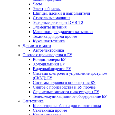
Часы
Электробритвы
Щипцы, плойки и выпрямители
Стиральные машины
Эфирные ресиверы DVB-T2
Элементы питания
Машинки для удаления катышков
Техника для дома прочее
Кухонная техника
Для авто и мото
Автоэлектроника
Снятое с производства и БУ
Кондиционеры БУ
Холодильники БУ
Видеонаблюдение БУ
Система контроля и управление доступом
(СКУД) БУ
Системы звукового оповещения БУ
Снятое с производства и БУ прочее
Сервисные запчасти и аксессуары БУ
Телекоммуникационное оборудование БУ
Сантехника
Коллекторные блоки для теплого пола
Сантехника прочее
Краны шаровые