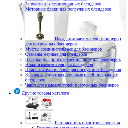
Запчасти для стационарных блендеров
Моторные блоки для погружных блендеров
Насадки-измельчители (чопперы)
для погружных блендеров
Муфты соединительные для блендеров
Стаканы мерные для блендеров
Насадки для приготовления пюре для блендеров
Ножи измельчителя для блендеров
Измельчители в сборе для погружных блендеров
Крышки-редукторы измельчителей погружных
блендеров
Чаши для измельчителей погружных блендеров
Другие товары каталога
Безопасность и контроль доступа
Беспроводные сигнализации