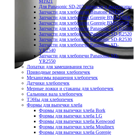
M1921
Для Panasonic SD-207 запчасти и аксессуары
Запчасти для хлебопечи Binatone BM202
Запчасти для хлебопечи Gorenje BM1210BK
Запчасти для хлебопечи Gorenje BM910WII
Запчасти для хлебопечи Panasonic SD-B2510
Запчасти для хлебопечи Panasonic SD-R2520
Запчасти для хлебопечи Panasonic SD-R2530
Запчасти для хлебопечи Panasonic SD-
YR2540
Запчасти для хлебопечи Panasonic SD-
YR2550
Лопатки для замешивания теста
Приводные ремни хлебопечек
Механизмы вращения хлебопечек
Датчики хлебопечек
Мерные ложки и стаканы для хлебопечек
Сальники вала хлебопечек
ТЭНы для хлебопечек
Формы для выпечки хлеба
Формы для выпечки хлеба Bork
Формы для выпечки хлеба LG
Формы для выпечки хлеба Kenwood
Формы для выпечки хлеба Moulinex
Формы для выпечки хлеба Gorenje