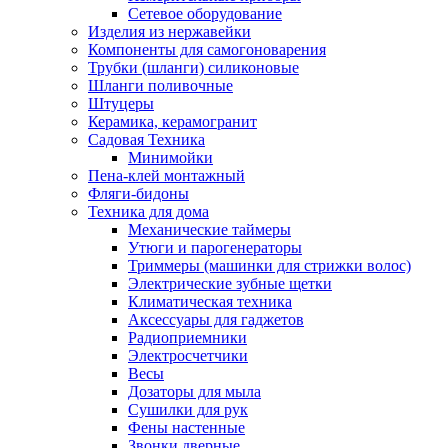
Сетевое оборудование
Изделия из нержавейки
Компоненты для самогоноварения
Трубки (шланги) силиконовые
Шланги поливочные
Штуцеры
Керамика, керамогранит
Садовая Техника
Минимойки
Пена-клей монтажный
Фляги-бидоны
Техника для дома
Механические таймеры
Утюги и парогенераторы
Триммеры (машинки для стрижки волос)
Электрические зубные щетки
Климатическая техника
Аксессуары для гаджетов
Радиоприемники
Электросчетчики
Весы
Дозаторы для мыла
Сушилки для рук
Фены настенные
Звонки дверные