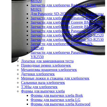
M1920
Запчасти для хлебопечи Redmond RBM-
M1921
Для Panasonic SD-207 запчасти и аксессуары
Запчасти для хлебопечи Binatone BM202
Запчасти для хлебопечи Gorenje BM1210BK
Запчасти для хлебопечи Gorenje BM910WII
Запчасти для хлебопечи Panasonic SD-B2510
Запчасти для хлебопечи Panasonic SD-R2520
Запчасти для хлебопечи Panasonic SD-R2530
Запчасти для хлебопечи Panasonic SD-
YR2540
Запчасти для хлебопечи Panasonic SD-
YR2550
Лопатки для замешивания теста
Приводные ремни хлебопечек
Механизмы вращения хлебопечек
Датчики хлебопечек
Мерные ложки и стаканы для хлебопечек
Сальники вала хлебопечек
ТЭНы для хлебопечек
Формы для выпечки хлеба
Формы для выпечки хлеба Bork
Формы для выпечки хлеба LG
Формы для выпечки хлеба Kenwood