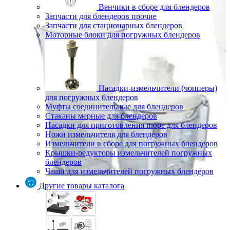
Венчики в сборе для блендеров
Запчасти для блендеров прочие
Запчасти для стационарных блендеров
Моторные блоки для погружных блендеров
Насадки-измельчители (чопперы)
для погружных блендеров
Муфты соединительные для блендеров
Стаканы мерные для блендеров
Насадки для приготовления пюре для блендеров
Ножи измельчителя для блендеров
Измельчители в сборе для погружных блендеров
Крышки-редукторы измельчителей погружных
блендеров
Чаши для измельчителей погружных блендеров
Другие товары каталога