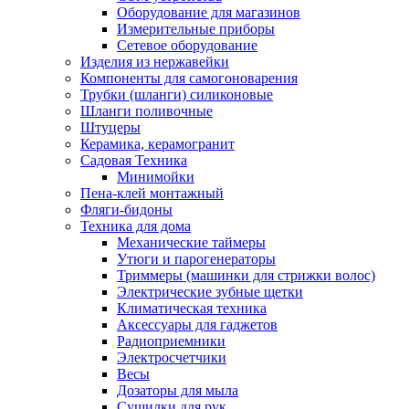
Оборудование для магазинов
Измерительные приборы
Сетевое оборудование
Изделия из нержавейки
Компоненты для самогоноварения
Трубки (шланги) силиконовые
Шланги поливочные
Штуцеры
Керамика, керамогранит
Садовая Техника
Минимойки
Пена-клей монтажный
Фляги-бидоны
Техника для дома
Механические таймеры
Утюги и парогенераторы
Триммеры (машинки для стрижки волос)
Электрические зубные щетки
Климатическая техника
Аксессуары для гаджетов
Радиоприемники
Электросчетчики
Весы
Дозаторы для мыла
Сушилки для рук