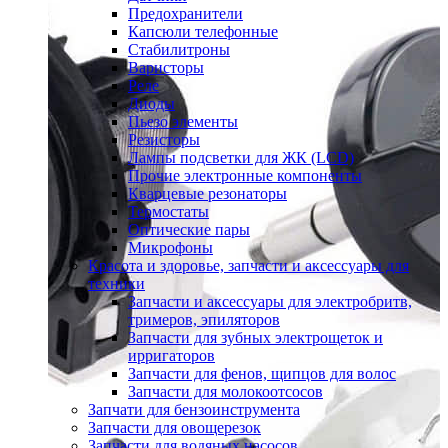
Предохранители
Капсюли телефонные
Стабилитроны
Варисторы
Реле
Диоды
Пьезо элементы
Резисторы
Лампы подсветки для ЖК (LCD)
Прочие электронные компоненты
Кварцевые резонаторы
Термостаты
Оптические пары
Микрофоны
Красота и здоровье, запчасти и аксессуары для
техники
Запчасти и аксессуары для электробритв,
тримеров, эпиляторов
Запчасти для зубных электрощеток и
ирригаторов
Запчасти для фенов, щипцов для волос
Запчасти для молокоотсосов
Запчати для бензоинструмента
Запчасти для овощерезок
Запчасти для водяных насосов