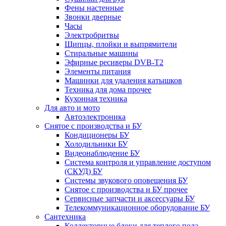
Фены настенные
Звонки дверные
Часы
Электробритвы
Щипцы, плойки и выпрямители
Стиральные машины
Эфирные ресиверы DVB-T2
Элементы питания
Машинки для удаления катышков
Техника для дома прочее
Кухонная техника
Для авто и мото
Автоэлектроника
Снятое с производства и БУ
Кондиционеры БУ
Холодильники БУ
Видеонаблюдение БУ
Система контроля и управление доступом
(СКУД) БУ
Системы звукового оповещения БУ
Снятое с производства и БУ прочее
Сервисные запчасти и аксессуары БУ
Телекоммуникационное оборудование БУ
Сантехника
Коллекторные блоки для теплого пола