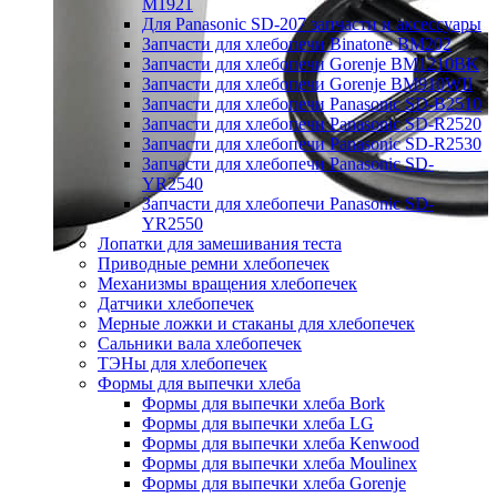
M1921
Для Panasonic SD-207 запчасти и аксессуары
Запчасти для хлебопечи Binatone BM202
Запчасти для хлебопечи Gorenje BM1210BK
Запчасти для хлебопечи Gorenje BM910WII
Запчасти для хлебопечи Panasonic SD-B2510
Запчасти для хлебопечи Panasonic SD-R2520
Запчасти для хлебопечи Panasonic SD-R2530
Запчасти для хлебопечи Panasonic SD-
YR2540
Запчасти для хлебопечи Panasonic SD-
YR2550
Лопатки для замешивания теста
Приводные ремни хлебопечек
Механизмы вращения хлебопечек
Датчики хлебопечек
Мерные ложки и стаканы для хлебопечек
Сальники вала хлебопечек
ТЭНы для хлебопечек
Формы для выпечки хлеба
Формы для выпечки хлеба Bork
Формы для выпечки хлеба LG
Формы для выпечки хлеба Kenwood
Формы для выпечки хлеба Moulinex
Формы для выпечки хлеба Gorenje