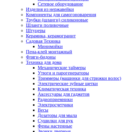
Сетевое оборудование
Изделия из нержавейки
Компоненты для самогоноварения
Трубки (шланги) силиконовые
Шланги поливочные
Штуцеры
Керамика, керамогранит
Садовая Техника
Минимойки
Пена-клей монтажный
Фляги-бидоны
Техника для дома
Механические таймеры
Утюги и парогенераторы
Триммеры (машинки для стрижки волос)
Электрические зубные щетки
Климатическая техника
Аксессуары для гаджетов
Радиоприемники
Электросчетчики
Весы
Дозаторы для мыла
Сушилки для рук
Фены настенные
Звонки дверные