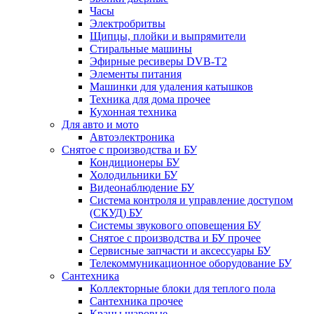
Часы
Электробритвы
Щипцы, плойки и выпрямители
Стиральные машины
Эфирные ресиверы DVB-T2
Элементы питания
Машинки для удаления катышков
Техника для дома прочее
Кухонная техника
Для авто и мото
Автоэлектроника
Снятое с производства и БУ
Кондиционеры БУ
Холодильники БУ
Видеонаблюдение БУ
Система контроля и управление доступом
(СКУД) БУ
Системы звукового оповещения БУ
Снятое с производства и БУ прочее
Сервисные запчасти и аксессуары БУ
Телекоммуникационное оборудование БУ
Сантехника
Коллекторные блоки для теплого пола
Сантехника прочее
Краны шаровые