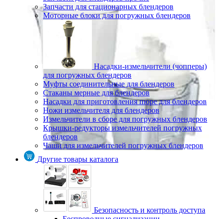
Запчасти для стационарных блендеров
Моторные блоки для погружных блендеров
Насадки-измельчители (чопперы)
для погружных блендеров
Муфты соединительные для блендеров
Стаканы мерные для блендеров
Насадки для приготовления пюре для блендеров
Ножи измельчителя для блендеров
Измельчители в сборе для погружных блендеров
Крышки-редукторы измельчителей погружных
блендеров
Чаши для измельчителей погружных блендеров
Другие товары каталога
Безопасность и контроль доступа
Беспроводные сигнализации