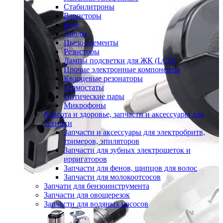
Стабилитроны
Варисторы
Реле
Диоды
Пьезо элементы
Резисторы
Лампы подсветки для ЖК (LCD)
Прочие электронные компоненты
Кварцевые резонаторы
Термостаты
Оптические пары
Микрофоны
Красота и здоровье, запчасти и аксессуары для
техники
Запчасти и аксессуары для электробритв,
тримеров, эпиляторов
Запчасти для зубных электрощеток и
ирригаторов
Запчасти для фенов, щипцов для волос
Запчасти для молокоотсосов
Запчати для бензоинструмента
Запчасти для овощерезок
Запчасти для водяных насосов