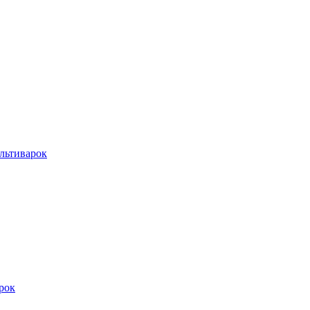
льтиварок
рок