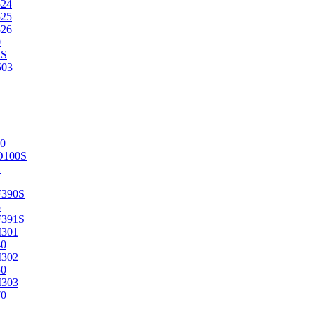
524
525
526
0
2S
503
0
D100S
2
F390S
3
F391S
M301
40
M302
50
M303
70