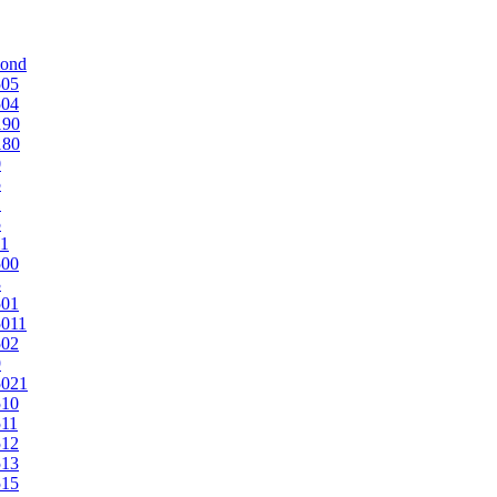
mond
505
504
190
180
0
5
1
5
1
500
3
501
011
502
9
5021
510
11
512
513
515