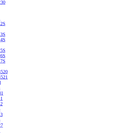
230
2
22S
23S
24S
25S
26S
27S
4520
4521
3
5
31
51
52
6
53
6
27
1