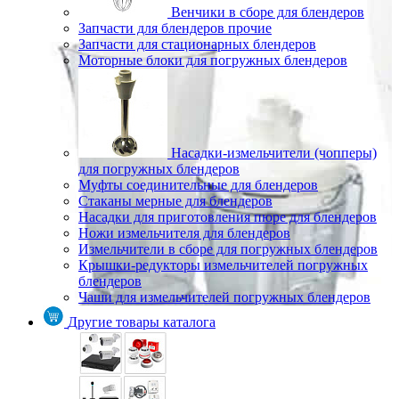
Венчики в сборе для блендеров
Запчасти для блендеров прочие
Запчасти для стационарных блендеров
Моторные блоки для погружных блендеров
Насадки-измельчители (чопперы)
для погружных блендеров
Муфты соединительные для блендеров
Стаканы мерные для блендеров
Насадки для приготовления пюре для блендеров
Ножи измельчителя для блендеров
Измельчители в сборе для погружных блендеров
Крышки-редукторы измельчителей погружных
блендеров
Чаши для измельчителей погружных блендеров
Другие товары каталога