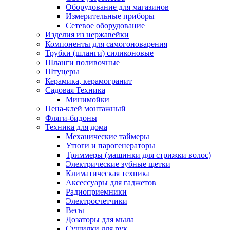
Оборудование для магазинов
Измерительные приборы
Сетевое оборудование
Изделия из нержавейки
Компоненты для самогоноварения
Трубки (шланги) силиконовые
Шланги поливочные
Штуцеры
Керамика, керамогранит
Садовая Техника
Минимойки
Пена-клей монтажный
Фляги-бидоны
Техника для дома
Механические таймеры
Утюги и парогенераторы
Триммеры (машинки для стрижки волос)
Электрические зубные щетки
Климатическая техника
Аксессуары для гаджетов
Радиоприемники
Электросчетчики
Весы
Дозаторы для мыла
Сушилки для рук