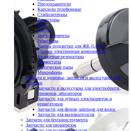
Предохранители
Капсюли телефонные
Стабилитроны
Варисторы
Реле
Диоды
Пьезо элементы
Резисторы
Лампы подсветки для ЖК (LCD)
Прочие электронные компоненты
Кварцевые резонаторы
Термостаты
Оптические пары
Микрофоны
Красота и здоровье, запчасти и аксессуары для
техники
Запчасти и аксессуары для электробритв,
тримеров, эпиляторов
Запчасти для зубных электрощеток и
ирригаторов
Запчасти для фенов, щипцов для волос
Запчасти для молокоотсосов
Запчати для бензоинструмента
Запчасти для овощерезок
Запчасти для водяных насосов