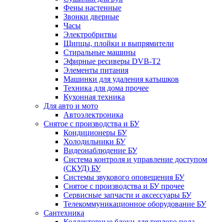
Фены настенные
Звонки дверные
Часы
Электробритвы
Щипцы, плойки и выпрямители
Стиральные машины
Эфирные ресиверы DVB-T2
Элементы питания
Машинки для удаления катышков
Техника для дома прочее
Кухонная техника
Для авто и мото
Автоэлектроника
Снятое с производства и БУ
Кондиционеры БУ
Холодильники БУ
Видеонаблюдение БУ
Система контроля и управление доступом
(СКУД) БУ
Системы звукового оповещения БУ
Снятое с производства и БУ прочее
Сервисные запчасти и аксессуары БУ
Телекоммуникационное оборудование БУ
Сантехника
Коллекторные блоки для теплого пола