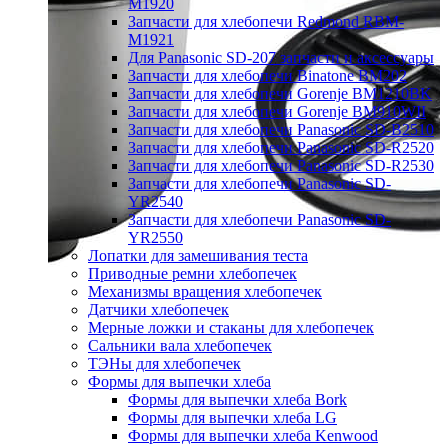
M1920
Запчасти для хлебопечи Redmond RBM-
M1921
Для Panasonic SD-207 запчасти и аксессуары
Запчасти для хлебопечи Binatone BM202
Запчасти для хлебопечи Gorenje BM1210BK
Запчасти для хлебопечи Gorenje BM910WII
Запчасти для хлебопечи Panasonic SD-B2510
Запчасти для хлебопечи Panasonic SD-R2520
Запчасти для хлебопечи Panasonic SD-R2530
Запчасти для хлебопечи Panasonic SD-
YR2540
Запчасти для хлебопечи Panasonic SD-
YR2550
Лопатки для замешивания теста
Приводные ремни хлебопечек
Механизмы вращения хлебопечек
Датчики хлебопечек
Мерные ложки и стаканы для хлебопечек
Сальники вала хлебопечек
ТЭНы для хлебопечек
Формы для выпечки хлеба
Формы для выпечки хлеба Bork
Формы для выпечки хлеба LG
Формы для выпечки хлеба Kenwood