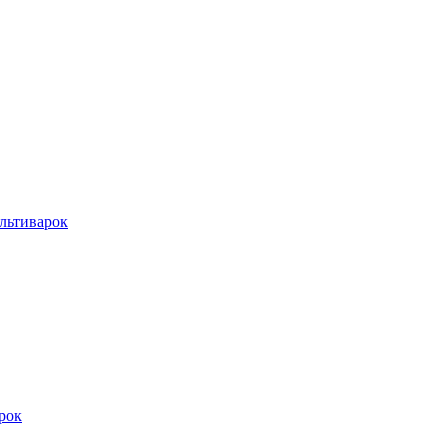
льтиварок
рок