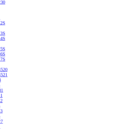
230
2
22S
23S
24S
25S
26S
27S
4520
4521
3
5
31
51
52
6
53
6
27
1