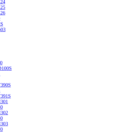
524
525
526
0
2S
503
0
D100S
2
F390S
3
F391S
M301
40
M302
50
M303
70