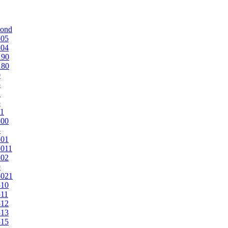
mond
505
504
190
180
0
5
1
5
1
500
3
501
011
502
9
5021
510
11
512
513
515