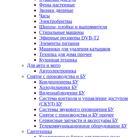
Фены настенные
Звонки дверные
Часы
Электробритвы
Щипцы, плойки и выпрямители
Стиральные машины
Эфирные ресиверы DVB-T2
Элементы питания
Машинки для удаления катышков
Техника для дома прочее
Кухонная техника
Для авто и мото
Автоэлектроника
Снятое с производства и БУ
Кондиционеры БУ
Холодильники БУ
Видеонаблюдение БУ
Система контроля и управление доступом
(СКУД) БУ
Системы звукового оповещения БУ
Снятое с производства и БУ прочее
Сервисные запчасти и аксессуары БУ
Телекоммуникационное оборудование БУ
Сантехника
Коллекторные блоки для теплого пола