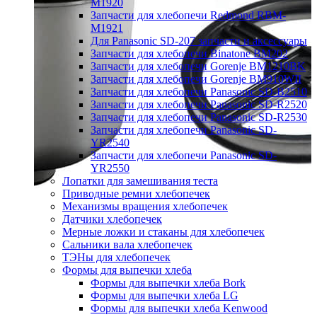
M1920
Запчасти для хлебопечи Redmond RBM-
M1921
Для Panasonic SD-207 запчасти и аксессуары
Запчасти для хлебопечи Binatone BM202
Запчасти для хлебопечи Gorenje BM1210BK
Запчасти для хлебопечи Gorenje BM910WII
Запчасти для хлебопечи Panasonic SD-B2510
Запчасти для хлебопечи Panasonic SD-R2520
Запчасти для хлебопечи Panasonic SD-R2530
Запчасти для хлебопечи Panasonic SD-
YR2540
Запчасти для хлебопечи Panasonic SD-
YR2550
Лопатки для замешивания теста
Приводные ремни хлебопечек
Механизмы вращения хлебопечек
Датчики хлебопечек
Мерные ложки и стаканы для хлебопечек
Сальники вала хлебопечек
ТЭНы для хлебопечек
Формы для выпечки хлеба
Формы для выпечки хлеба Bork
Формы для выпечки хлеба LG
Формы для выпечки хлеба Kenwood