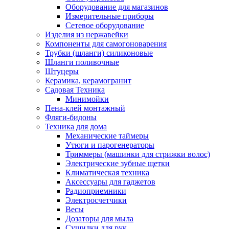
Оборудование для магазинов
Измерительные приборы
Сетевое оборудование
Изделия из нержавейки
Компоненты для самогоноварения
Трубки (шланги) силиконовые
Шланги поливочные
Штуцеры
Керамика, керамогранит
Садовая Техника
Минимойки
Пена-клей монтажный
Фляги-бидоны
Техника для дома
Механические таймеры
Утюги и парогенераторы
Триммеры (машинки для стрижки волос)
Электрические зубные щетки
Климатическая техника
Аксессуары для гаджетов
Радиоприемники
Электросчетчики
Весы
Дозаторы для мыла
Сушилки для рук