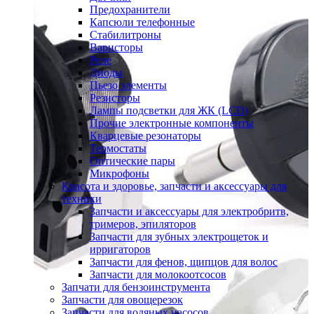
Предохранители
Капсюли телефонные
Стабилитроны
Варисторы
Реле
Диоды
Пьезо элементы
Резисторы
Лампы подсветки для ЖК (LCD)
Прочие электронные компоненты
Кварцевые резонаторы
Термостаты
Оптические пары
Микрофоны
Красота и здоровье, запчасти и аксессуары для
техники
Запчасти и аксессуары для электробритв,
тримеров, эпиляторов
Запчасти для зубных электрощеток и
ирригаторов
Запчасти для фенов, щипцов для волос
Запчасти для молокоотсосов
Запчати для бензоинструмента
Запчасти для овощерезок
Запчасти для водяных насосов