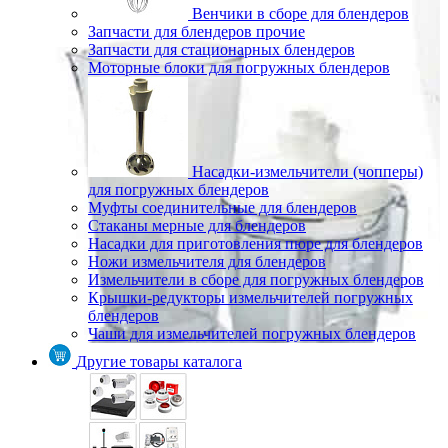
Венчики в сборе для блендеров
Запчасти для блендеров прочие
Запчасти для стационарных блендеров
Моторные блоки для погружных блендеров
Насадки-измельчители (чопперы)
для погружных блендеров
Муфты соединительные для блендеров
Стаканы мерные для блендеров
Насадки для приготовления пюре для блендеров
Ножи измельчителя для блендеров
Измельчители в сборе для погружных блендеров
Крышки-редукторы измельчителей погружных
блендеров
Чаши для измельчителей погружных блендеров
Другие товары каталога