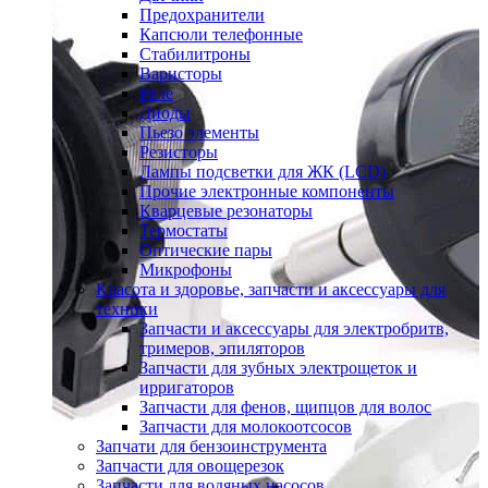
Предохранители
Капсюли телефонные
Стабилитроны
Варисторы
Реле
Диоды
Пьезо элементы
Резисторы
Лампы подсветки для ЖК (LCD)
Прочие электронные компоненты
Кварцевые резонаторы
Термостаты
Оптические пары
Микрофоны
Красота и здоровье, запчасти и аксессуары для
техники
Запчасти и аксессуары для электробритв,
тримеров, эпиляторов
Запчасти для зубных электрощеток и
ирригаторов
Запчасти для фенов, щипцов для волос
Запчасти для молокоотсосов
Запчати для бензоинструмента
Запчасти для овощерезок
Запчасти для водяных насосов