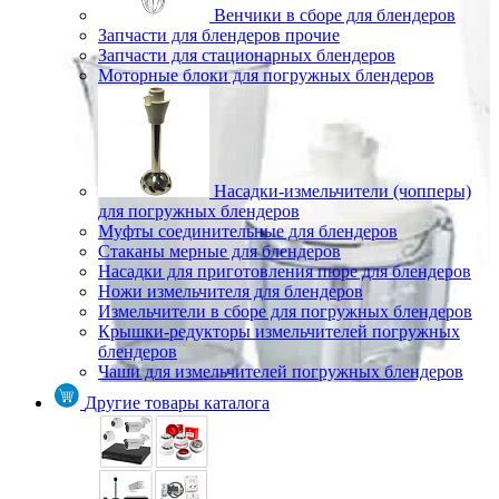
Венчики в сборе для блендеров
Запчасти для блендеров прочие
Запчасти для стационарных блендеров
Моторные блоки для погружных блендеров
Насадки-измельчители (чопперы)
для погружных блендеров
Муфты соединительные для блендеров
Стаканы мерные для блендеров
Насадки для приготовления пюре для блендеров
Ножи измельчителя для блендеров
Измельчители в сборе для погружных блендеров
Крышки-редукторы измельчителей погружных
блендеров
Чаши для измельчителей погружных блендеров
Другие товары каталога