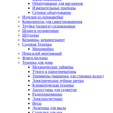
Оборудование для магазинов
Измерительные приборы
Сетевое оборудование
Изделия из нержавейки
Компоненты для самогоноварения
Трубки (шланги) силиконовые
Шланги поливочные
Штуцеры
Керамика, керамогранит
Садовая Техника
Минимойки
Пена-клей монтажный
Фляги-бидоны
Техника для дома
Механические таймеры
Утюги и парогенераторы
Триммеры (машинки для стрижки волос)
Электрические зубные щетки
Климатическая техника
Аксессуары для гаджетов
Радиоприемники
Электросчетчики
Весы
Дозаторы для мыла
Сушилки для рук