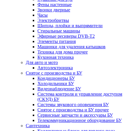
Фены настенные
Звонки дверные
Часы
Электробритвы
Щипцы, плойки и выпрямители
Стиральные машины
Эфирные ресиверы DVB-T2
Элементы питания
Машинки для удаления катышков
Техника для дома прочее
Кухонная техника
Для авто и мото
Автоэлектроника
Снятое с производства и БУ
Кондиционеры БУ
Холодильники БУ
Видеонаблюдение БУ
Система контроля и управление доступом
(СКУД) БУ
Системы звукового оповещения БУ
Снятое с производства и БУ прочее
Сервисные запчасти и аксессуары БУ
Телекоммуникационное оборудование БУ
Сантехника
Коллекторные блоки для теплого пола