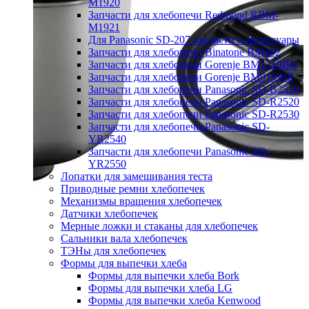
M1920
Запчасти для хлебопечи Redmond RBM-
M1921
Для Panasonic SD-207 запчасти и аксессуары
Запчасти для хлебопечи Binatone BM202
Запчасти для хлебопечи Gorenje BM1210BK
Запчасти для хлебопечи Gorenje BM910WII
Запчасти для хлебопечи Panasonic SD-B2510
Запчасти для хлебопечи Panasonic SD-R2520
Запчасти для хлебопечи Panasonic SD-R2530
Запчасти для хлебопечи Panasonic SD-
YR2540
Запчасти для хлебопечи Panasonic SD-
YR2550
Лопатки для замешивания теста
Приводные ремни хлебопечек
Механизмы вращения хлебопечек
Датчики хлебопечек
Мерные ложки и стаканы для хлебопечек
Сальники вала хлебопечек
ТЭНы для хлебопечек
Формы для выпечки хлеба
Формы для выпечки хлеба Bork
Формы для выпечки хлеба LG
Формы для выпечки хлеба Kenwood