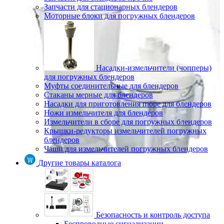
Запчасти для стационарных блендеров
Моторные блоки для погружных блендеров
Насадки-измельчители (чопперы)
для погружных блендеров
Муфты соединительные для блендеров
Стаканы мерные для блендеров
Насадки для приготовления пюре для блендеров
Ножи измельчителя для блендеров
Измельчители в сборе для погружных блендеров
Крышки-редукторы измельчителей погружных
блендеров
Чаши для измельчителей погружных блендеров
Другие товары каталога
Безопасность и контроль доступа
Беспроводные сигнализации