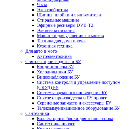
Часы
Электробритвы
Щипцы, плойки и выпрямители
Стиральные машины
Эфирные ресиверы DVB-T2
Элементы питания
Машинки для удаления катышков
Техника для дома прочее
Кухонная техника
Для авто и мото
Автоэлектроника
Снятое с производства и БУ
Кондиционеры БУ
Холодильники БУ
Видеонаблюдение БУ
Система контроля и управление доступом
(СКУД) БУ
Системы звукового оповещения БУ
Снятое с производства и БУ прочее
Сервисные запчасти и аксессуары БУ
Телекоммуникационное оборудование БУ
Сантехника
Коллекторные блоки для теплого пола
Сантехника прочее
Краны шаровые