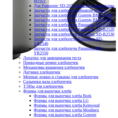
M1921
Для Panasonic SD-207 запчасти и аксессуары
Запчасти для хлебопечи Binatone BM202
Запчасти для хлебопечи Gorenje BM1210BK
Запчасти для хлебопечи Gorenje BM910WII
Запчасти для хлебопечи Panasonic SD-B2510
Запчасти для хлебопечи Panasonic SD-R2520
Запчасти для хлебопечи Panasonic SD-R2530
Запчасти для хлебопечи Panasonic SD-
YR2540
Запчасти для хлебопечи Panasonic SD-
YR2550
Лопатки для замешивания теста
Приводные ремни хлебопечек
Механизмы вращения хлебопечек
Датчики хлебопечек
Мерные ложки и стаканы для хлебопечек
Сальники вала хлебопечек
ТЭНы для хлебопечек
Формы для выпечки хлеба
Формы для выпечки хлеба Bork
Формы для выпечки хлеба LG
Формы для выпечки хлеба Kenwood
Формы для выпечки хлеба Moulinex
Формы для выпечки хлеба Gorenje