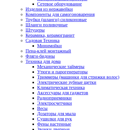
Сетевое оборудование
Изделия из нержавейки
Компоненты для самогоноварения
Трубки (шланги) силиконовые
Шланги поливочные
Штуцеры
Керамика, керамогранит
Садовая Техника
Минимойки
Пена-клей монтажный
Фляги-бидоны
Техника для дома
Механические таймеры
Утюги и парогенераторы
Триммеры (машинки для стрижки волос)
Электрические зубные щетки
Климатическая техника
Аксессуары для гаджетов
Радиоприемники
Электросчетчики
Весы
Дозаторы для мыла
Сушилки для рук
Фены настенные
Звонки дверные