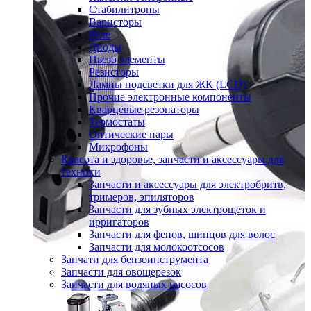
Стабилитроны
Варисторы
Реле
Диоды
Пьезо элементы
Резисторы
Лампы подсветки для ЖК (LCD)
Прочие электронные компоненты
Кварцевые резонаторы
Термостаты
Оптические пары
Микрофоны
Красота и здоровье, запчасти и аксессуары для
техники
Запчасти и аксессуары для электробритв,
тримеров, эпиляторов
Запчасти для зубных электрощеток и
ирригаторов
Запчасти для фенов, щипцов для волос
Запчасти для молокоотсосов
Запчати для бензоинструмента
Запчасти для овощерезок
Запчасти для водяных насосов