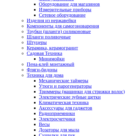
Оборудование для магазинов
Измерительные приборы
Сетевое оборудование
Изделия из нержавейки
Компоненты для самогоноварения
Трубки (шланги) силиконовые
Шланги поливочные
Штуцеры
Керамика, керамогранит
Садовая Техника
Минимойки
Пена-клей монтажный
Фляги-бидоны
Техника для дома
Механические таймеры
Утюги и парогенераторы
Триммеры (машинки для стрижки волос)
Электрические зубные щетки
Климатическая техника
Аксессуары для гаджетов
Радиоприемники
Электросчетчики
Весы
Дозаторы для мыла
Сушилки для рук