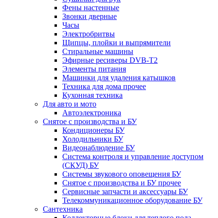
Фены настенные
Звонки дверные
Часы
Электробритвы
Щипцы, плойки и выпрямители
Стиральные машины
Эфирные ресиверы DVB-T2
Элементы питания
Машинки для удаления катышков
Техника для дома прочее
Кухонная техника
Для авто и мото
Автоэлектроника
Снятое с производства и БУ
Кондиционеры БУ
Холодильники БУ
Видеонаблюдение БУ
Система контроля и управление доступом
(СКУД) БУ
Системы звукового оповещения БУ
Снятое с производства и БУ прочее
Сервисные запчасти и аксессуары БУ
Телекоммуникационное оборудование БУ
Сантехника
Коллекторные блоки для теплого пола