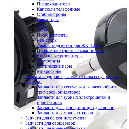
Предохранители
Капсюли телефонные
Стабилитроны
Варисторы
Реле
Диоды
Пьезо элементы
Резисторы
Лампы подсветки для ЖК (LCD)
Прочие электронные компоненты
Кварцевые резонаторы
Термостаты
Оптические пары
Микрофоны
Красота и здоровье, запчасти и аксессуары для
техники
Запчасти и аксессуары для электробритв,
тримеров, эпиляторов
Запчасти для зубных электрощеток и
ирригаторов
Запчасти для фенов, щипцов для волос
Запчасти для молокоотсосов
Запчати для бензоинструмента
Запчасти для овощерезок
Запчасти для водяных насосов