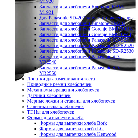
M1920
Запчасти для хлебопечи Redmond RBM-
M1921
Для Panasonic SD-207 запчасти и аксессуары
Запчасти для хлебопечи Binatone BM202
Запчасти для хлебопечи Gorenje BM1210BK
Запчасти для хлебопечи Gorenje BM910WII
Запчасти для хлебопечи Panasonic SD-B2510
Запчасти для хлебопечи Panasonic SD-R2520
Запчасти для хлебопечи Panasonic SD-R2530
Запчасти для хлебопечи Panasonic SD-
YR2540
Запчасти для хлебопечи Panasonic SD-
YR2550
Лопатки для замешивания теста
Приводные ремни хлебопечек
Механизмы вращения хлебопечек
Датчики хлебопечек
Мерные ложки и стаканы для хлебопечек
Сальники вала хлебопечек
ТЭНы для хлебопечек
Формы для выпечки хлеба
Формы для выпечки хлеба Bork
Формы для выпечки хлеба LG
Формы для выпечки хлеба Kenwood