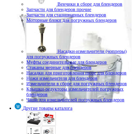
Венчики в сборе для блендеров
Запчасти для блендеров прочие
Запчасти для стационарных блендеров
Моторные блоки для погружных блендеров
Насадки-измельчители (чопперы)
для погружных блендеров
Муфты соединительные для блендеров
Стаканы мерные для блендеров
Насадки для приготовления пюре для блендеров
Ножи измельчителя для блендеров
Измельчители в сборе для погружных блендеров
Крышки-редукторы измельчителей погружных
блендеров
Чаши для измельчителей погружных блендеров
Другие товары каталога