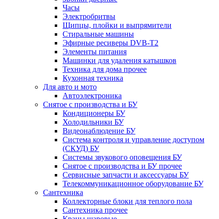
Часы
Электробритвы
Щипцы, плойки и выпрямители
Стиральные машины
Эфирные ресиверы DVB-T2
Элементы питания
Машинки для удаления катышков
Техника для дома прочее
Кухонная техника
Для авто и мото
Автоэлектроника
Снятое с производства и БУ
Кондиционеры БУ
Холодильники БУ
Видеонаблюдение БУ
Система контроля и управление доступом
(СКУД) БУ
Системы звукового оповещения БУ
Снятое с производства и БУ прочее
Сервисные запчасти и аксессуары БУ
Телекоммуникационное оборудование БУ
Сантехника
Коллекторные блоки для теплого пола
Сантехника прочее
Краны шаровые