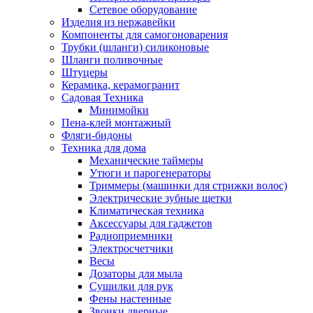
Сетевое оборудование
Изделия из нержавейки
Компоненты для самогоноварения
Трубки (шланги) силиконовые
Шланги поливочные
Штуцеры
Керамика, керамогранит
Садовая Техника
Минимойки
Пена-клей монтажный
Фляги-бидоны
Техника для дома
Механические таймеры
Утюги и парогенераторы
Триммеры (машинки для стрижки волос)
Электрические зубные щетки
Климатическая техника
Аксессуары для гаджетов
Радиоприемники
Электросчетчики
Весы
Дозаторы для мыла
Сушилки для рук
Фены настенные
Звонки дверные