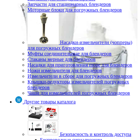
Запчасти для стационарных блендеров
Моторные блоки для погружных блендеров
Насадки-измельчители (чопперы)
для погружных блендеров
Муфты соединительные для блендеров
Стаканы мерные для блендеров
Насадки для приготовления пюре для блендеров
Ножи измельчителя для блендеров
Измельчители в сборе для погружных блендеров
Крышки-редукторы измельчителей погружных
блендеров
Чаши для измельчителей погружных блендеров
Другие товары каталога
Безопасность и контроль доступа
Беспроводные сигнализации