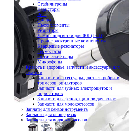
Стабилитроны
Варисторы
Реле
Диоды
Пьезо элементы
Резисторы
Лампы подсветки для ЖК (LCD)
Прочие электронные компоненты
Кварцевые резонаторы
Термостаты
Оптические пары
Микрофоны
Красота и здоровье, запчасти и аксессуары для
техники
Запчасти и аксессуары для электробритв,
тримеров, эпиляторов
Запчасти для зубных электрощеток и
ирригаторов
Запчасти для фенов, щипцов для волос
Запчасти для молокоотсосов
Запчати для бензоинструмента
Запчасти для овощерезок
Запчасти для водяных насосов