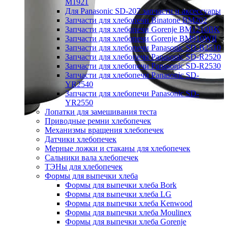
M1921
Для Panasonic SD-207 запчасти и аксессуары
Запчасти для хлебопечи Binatone BM202
Запчасти для хлебопечи Gorenje BM1210BK
Запчасти для хлебопечи Gorenje BM910WII
Запчасти для хлебопечи Panasonic SD-B2510
Запчасти для хлебопечи Panasonic SD-R2520
Запчасти для хлебопечи Panasonic SD-R2530
Запчасти для хлебопечи Panasonic SD-
YR2540
Запчасти для хлебопечи Panasonic SD-
YR2550
Лопатки для замешивания теста
Приводные ремни хлебопечек
Механизмы вращения хлебопечек
Датчики хлебопечек
Мерные ложки и стаканы для хлебопечек
Сальники вала хлебопечек
ТЭНы для хлебопечек
Формы для выпечки хлеба
Формы для выпечки хлеба Bork
Формы для выпечки хлеба LG
Формы для выпечки хлеба Kenwood
Формы для выпечки хлеба Moulinex
Формы для выпечки хлеба Gorenje