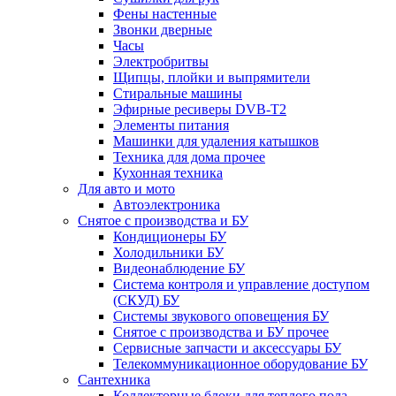
Фены настенные
Звонки дверные
Часы
Электробритвы
Щипцы, плойки и выпрямители
Стиральные машины
Эфирные ресиверы DVB-T2
Элементы питания
Машинки для удаления катышков
Техника для дома прочее
Кухонная техника
Для авто и мото
Автоэлектроника
Снятое с производства и БУ
Кондиционеры БУ
Холодильники БУ
Видеонаблюдение БУ
Система контроля и управление доступом
(СКУД) БУ
Системы звукового оповещения БУ
Снятое с производства и БУ прочее
Сервисные запчасти и аксессуары БУ
Телекоммуникационное оборудование БУ
Сантехника
Коллекторные блоки для теплого пола