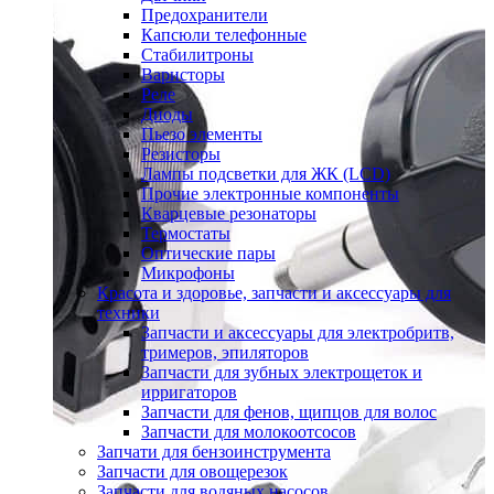
Предохранители
Капсюли телефонные
Стабилитроны
Варисторы
Реле
Диоды
Пьезо элементы
Резисторы
Лампы подсветки для ЖК (LCD)
Прочие электронные компоненты
Кварцевые резонаторы
Термостаты
Оптические пары
Микрофоны
Красота и здоровье, запчасти и аксессуары для
техники
Запчасти и аксессуары для электробритв,
тримеров, эпиляторов
Запчасти для зубных электрощеток и
ирригаторов
Запчасти для фенов, щипцов для волос
Запчасти для молокоотсосов
Запчати для бензоинструмента
Запчасти для овощерезок
Запчасти для водяных насосов