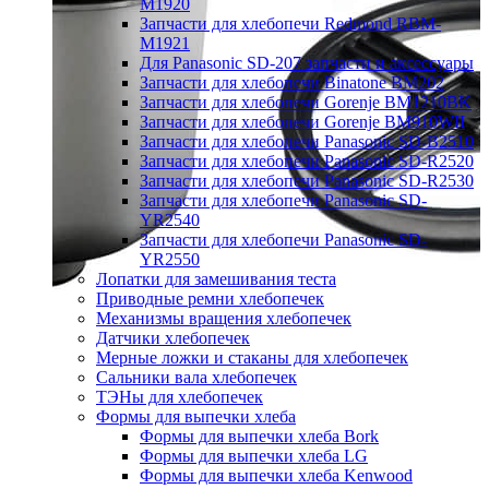
M1920
Запчасти для хлебопечи Redmond RBM-
M1921
Для Panasonic SD-207 запчасти и аксессуары
Запчасти для хлебопечи Binatone BM202
Запчасти для хлебопечи Gorenje BM1210BK
Запчасти для хлебопечи Gorenje BM910WII
Запчасти для хлебопечи Panasonic SD-B2510
Запчасти для хлебопечи Panasonic SD-R2520
Запчасти для хлебопечи Panasonic SD-R2530
Запчасти для хлебопечи Panasonic SD-
YR2540
Запчасти для хлебопечи Panasonic SD-
YR2550
Лопатки для замешивания теста
Приводные ремни хлебопечек
Механизмы вращения хлебопечек
Датчики хлебопечек
Мерные ложки и стаканы для хлебопечек
Сальники вала хлебопечек
ТЭНы для хлебопечек
Формы для выпечки хлеба
Формы для выпечки хлеба Bork
Формы для выпечки хлеба LG
Формы для выпечки хлеба Kenwood