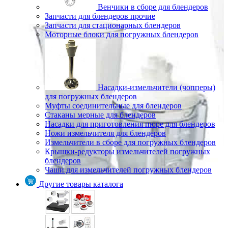
Венчики в сборе для блендеров
Запчасти для блендеров прочие
Запчасти для стационарных блендеров
Моторные блоки для погружных блендеров
Насадки-измельчители (чопперы)
для погружных блендеров
Муфты соединительные для блендеров
Стаканы мерные для блендеров
Насадки для приготовления пюре для блендеров
Ножи измельчителя для блендеров
Измельчители в сборе для погружных блендеров
Крышки-редукторы измельчителей погружных
блендеров
Чаши для измельчителей погружных блендеров
Другие товары каталога