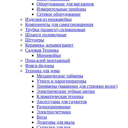
Оборудование для магазинов
Измерительные приборы
Сетевое оборудование
Изделия из нержавейки
Компоненты для самогоноварения
Трубки (шланги) силиконовые
Шланги поливочные
Штуцеры
Керамика, керамогранит
Садовая Техника
Минимойки
Пена-клей монтажный
Фляги-бидоны
Техника для дома
Механические таймеры
Утюги и парогенераторы
Триммеры (машинки для стрижки волос)
Электрические зубные щетки
Климатическая техника
Аксессуары для гаджетов
Радиоприемники
Электросчетчики
Весы
Дозаторы для мыла
Сушилки для рук