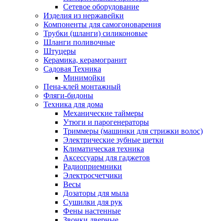
Сетевое оборудование
Изделия из нержавейки
Компоненты для самогоноварения
Трубки (шланги) силиконовые
Шланги поливочные
Штуцеры
Керамика, керамогранит
Садовая Техника
Минимойки
Пена-клей монтажный
Фляги-бидоны
Техника для дома
Механические таймеры
Утюги и парогенераторы
Триммеры (машинки для стрижки волос)
Электрические зубные щетки
Климатическая техника
Аксессуары для гаджетов
Радиоприемники
Электросчетчики
Весы
Дозаторы для мыла
Сушилки для рук
Фены настенные
Звонки дверные