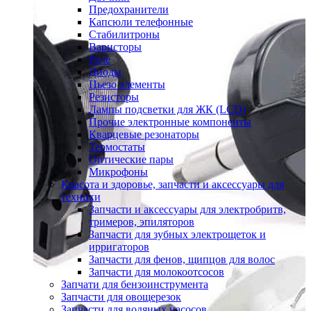
Предохранители
Капсюли телефонные
Стабилитроны
Варисторы
Реле
Диоды
Пьезо элементы
Резисторы
Лампы подсветки для ЖК (LCD)
Прочие электронные компоненты
Кварцевые резонаторы
Термостаты
Оптические пары
Микрофоны
Красота и здоровье, запчасти и аксессуары для
техники
Запчасти и аксессуары для электробритв,
тримеров, эпиляторов
Запчасти для зубных электрощеток и
ирригаторов
Запчасти для фенов, щипцов для волос
Запчасти для молокоотсосов
Запчати для бензоинструмента
Запчасти для овощерезок
Запчасти для водяных насосов