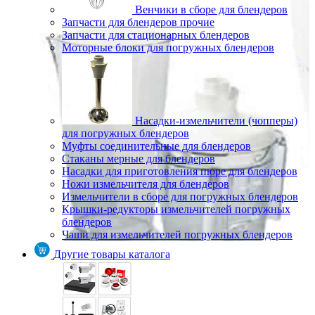
Венчики в сборе для блендеров
Запчасти для блендеров прочие
Запчасти для стационарных блендеров
Моторные блоки для погружных блендеров
Насадки-измельчители (чопперы)
для погружных блендеров
Муфты соединительные для блендеров
Стаканы мерные для блендеров
Насадки для приготовления пюре для блендеров
Ножи измельчителя для блендеров
Измельчители в сборе для погружных блендеров
Крышки-редукторы измельчителей погружных
блендеров
Чаши для измельчителей погружных блендеров
Другие товары каталога