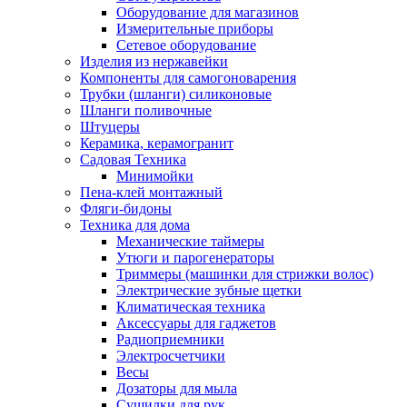
Оборудование для магазинов
Измерительные приборы
Сетевое оборудование
Изделия из нержавейки
Компоненты для самогоноварения
Трубки (шланги) силиконовые
Шланги поливочные
Штуцеры
Керамика, керамогранит
Садовая Техника
Минимойки
Пена-клей монтажный
Фляги-бидоны
Техника для дома
Механические таймеры
Утюги и парогенераторы
Триммеры (машинки для стрижки волос)
Электрические зубные щетки
Климатическая техника
Аксессуары для гаджетов
Радиоприемники
Электросчетчики
Весы
Дозаторы для мыла
Сушилки для рук