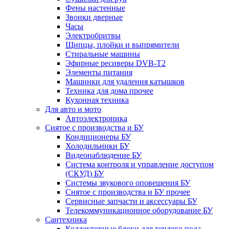
Фены настенные
Звонки дверные
Часы
Электробритвы
Щипцы, плойки и выпрямители
Стиральные машины
Эфирные ресиверы DVB-T2
Элементы питания
Машинки для удаления катышков
Техника для дома прочее
Кухонная техника
Для авто и мото
Автоэлектроника
Снятое с производства и БУ
Кондиционеры БУ
Холодильники БУ
Видеонаблюдение БУ
Система контроля и управление доступом
(СКУД) БУ
Системы звукового оповещения БУ
Снятое с производства и БУ прочее
Сервисные запчасти и аксессуары БУ
Телекоммуникационное оборудование БУ
Сантехника
Коллекторные блоки для теплого пола