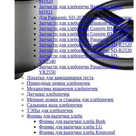
M1920
Запчасти для хлебопечи Redmond RBM-
M1921
Для Panasonic SD-207 запчасти и аксессуары
Запчасти для хлебопечи Binatone BM202
Запчасти для хлебопечи Gorenje BM1210BK
Запчасти для хлебопечи Gorenje BM910WII
Запчасти для хлебопечи Panasonic SD-B2510
Запчасти для хлебопечи Panasonic SD-R2520
Запчасти для хлебопечи Panasonic SD-R2530
Запчасти для хлебопечи Panasonic SD-
YR2540
Запчасти для хлебопечи Panasonic SD-
YR2550
Лопатки для замешивания теста
Приводные ремни хлебопечек
Механизмы вращения хлебопечек
Датчики хлебопечек
Мерные ложки и стаканы для хлебопечек
Сальники вала хлебопечек
ТЭНы для хлебопечек
Формы для выпечки хлеба
Формы для выпечки хлеба Bork
Формы для выпечки хлеба LG
Формы для выпечки хлеба Kenwood