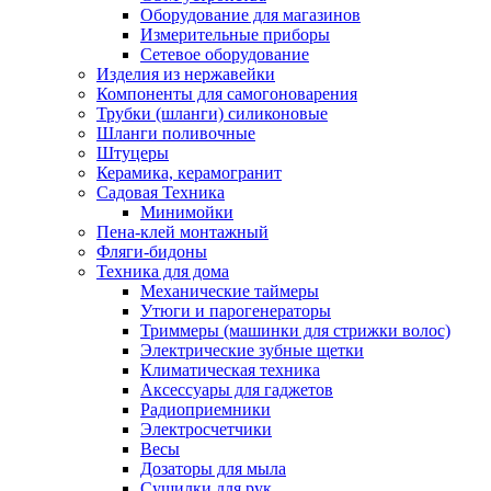
Оборудование для магазинов
Измерительные приборы
Сетевое оборудование
Изделия из нержавейки
Компоненты для самогоноварения
Трубки (шланги) силиконовые
Шланги поливочные
Штуцеры
Керамика, керамогранит
Садовая Техника
Минимойки
Пена-клей монтажный
Фляги-бидоны
Техника для дома
Механические таймеры
Утюги и парогенераторы
Триммеры (машинки для стрижки волос)
Электрические зубные щетки
Климатическая техника
Аксессуары для гаджетов
Радиоприемники
Электросчетчики
Весы
Дозаторы для мыла
Сушилки для рук