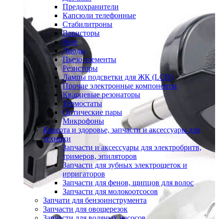
Предохранители
Капсюли телефонные
Стабилитроны
Варисторы
Реле
Диоды
Пьезо элементы
Резисторы
Лампы подсветки для ЖК (LCD)
Прочие электронные компоненты
Кварцевые резонаторы
Термостаты
Оптические пары
Микрофоны
Красота и здоровье, запчасти и аксессуары для
техники
Запчасти и аксессуары для электробритв,
тримеров, эпиляторов
Запчасти для зубных электрощеток и
ирригаторов
Запчасти для фенов, щипцов для волос
Запчасти для молокоотсосов
Запчати для бензоинструмента
Запчасти для овощерезок
Запчасти для водяных насосов