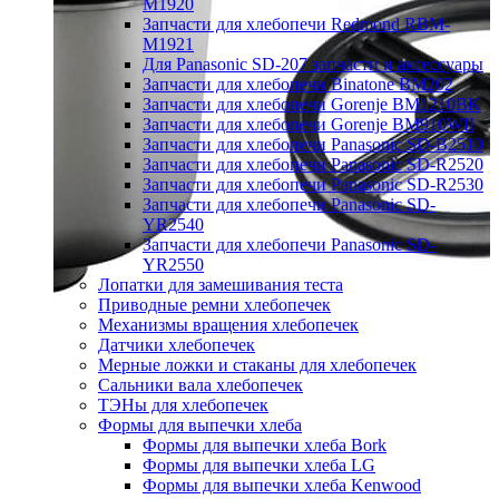
M1920
Запчасти для хлебопечи Redmond RBM-
M1921
Для Panasonic SD-207 запчасти и аксессуары
Запчасти для хлебопечи Binatone BM202
Запчасти для хлебопечи Gorenje BM1210BK
Запчасти для хлебопечи Gorenje BM910WII
Запчасти для хлебопечи Panasonic SD-B2510
Запчасти для хлебопечи Panasonic SD-R2520
Запчасти для хлебопечи Panasonic SD-R2530
Запчасти для хлебопечи Panasonic SD-
YR2540
Запчасти для хлебопечи Panasonic SD-
YR2550
Лопатки для замешивания теста
Приводные ремни хлебопечек
Механизмы вращения хлебопечек
Датчики хлебопечек
Мерные ложки и стаканы для хлебопечек
Сальники вала хлебопечек
ТЭНы для хлебопечек
Формы для выпечки хлеба
Формы для выпечки хлеба Bork
Формы для выпечки хлеба LG
Формы для выпечки хлеба Kenwood