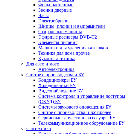
Фены настенные
Звонки дверные
Часы
Электробритвы
Щипцы, плойки и выпрямители
Стиральные машины
Эфирные ресиверы DVB-T2
Элементы питания
Машинки для удаления катышков
Техника для дома прочее
Кухонная техника
Для авто и мото
Автоэлектроника
Снятое с производства и БУ
Кондиционеры БУ
Холодильники БУ
Видеонаблюдение БУ
Система контроля и управление доступом
(СКУД) БУ
Системы звукового оповещения БУ
Снятое с производства и БУ прочее
Сервисные запчасти и аксессуары БУ
Телекоммуникационное оборудование БУ
Сантехника
Коллекторные блоки для теплого пола