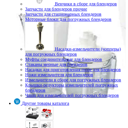
Венчики в сборе для блендеров
Запчасти для блендеров прочие
Запчасти для стационарных блендеров
Моторные блоки для погружных блендеров
Насадки-измельчители (чопперы)
для погружных блендеров
Муфты соединительные для блендеров
Стаканы мерные для блендеров
Насадки для приготовления пюре для блендеров
Ножи измельчителя для блендеров
Измельчители в сборе для погружных блендеров
Крышки-редукторы измельчителей погружных
блендеров
Чаши для измельчителей погружных блендеров
Другие товары каталога