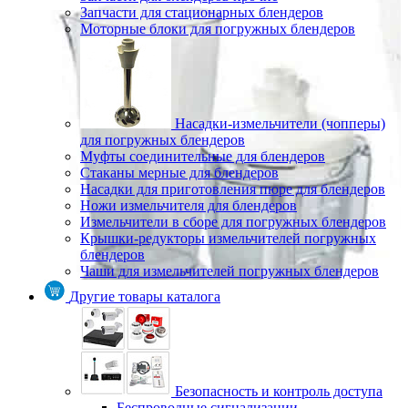
Запчасти для стационарных блендеров
Моторные блоки для погружных блендеров
Насадки-измельчители (чопперы)
для погружных блендеров
Муфты соединительные для блендеров
Стаканы мерные для блендеров
Насадки для приготовления пюре для блендеров
Ножи измельчителя для блендеров
Измельчители в сборе для погружных блендеров
Крышки-редукторы измельчителей погружных
блендеров
Чаши для измельчителей погружных блендеров
Другие товары каталога
Безопасность и контроль доступа
Беспроводные сигнализации