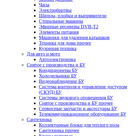
Часы
Электробритвы
Щипцы, плойки и выпрямители
Стиральные машины
Эфирные ресиверы DVB-T2
Элементы питания
Машинки для удаления катышков
Техника для дома прочее
Кухонная техника
Для авто и мото
Автоэлектроника
Снятое с производства и БУ
Кондиционеры БУ
Холодильники БУ
Видеонаблюдение БУ
Система контроля и управление доступом
(СКУД) БУ
Системы звукового оповещения БУ
Снятое с производства и БУ прочее
Сервисные запчасти и аксессуары БУ
Телекоммуникационное оборудование БУ
Сантехника
Коллекторные блоки для теплого пола
Сантехника прочее
Краны шаровые