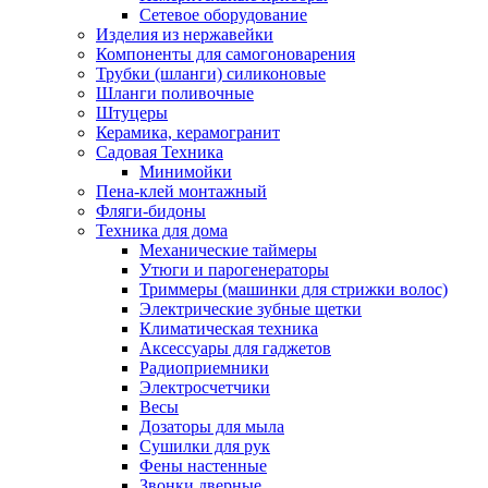
Сетевое оборудование
Изделия из нержавейки
Компоненты для самогоноварения
Трубки (шланги) силиконовые
Шланги поливочные
Штуцеры
Керамика, керамогранит
Садовая Техника
Минимойки
Пена-клей монтажный
Фляги-бидоны
Техника для дома
Механические таймеры
Утюги и парогенераторы
Триммеры (машинки для стрижки волос)
Электрические зубные щетки
Климатическая техника
Аксессуары для гаджетов
Радиоприемники
Электросчетчики
Весы
Дозаторы для мыла
Сушилки для рук
Фены настенные
Звонки дверные