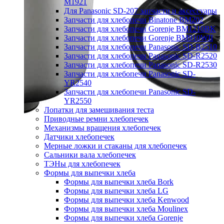
M1921
Для Panasonic SD-207 запчасти и аксессуары
Запчасти для хлебопечи Binatone BM202
Запчасти для хлебопечи Gorenje BM1210BK
Запчасти для хлебопечи Gorenje BM910WII
Запчасти для хлебопечи Panasonic SD-B2510
Запчасти для хлебопечи Panasonic SD-R2520
Запчасти для хлебопечи Panasonic SD-R2530
Запчасти для хлебопечи Panasonic SD-
YR2540
Запчасти для хлебопечи Panasonic SD-
YR2550
Лопатки для замешивания теста
Приводные ремни хлебопечек
Механизмы вращения хлебопечек
Датчики хлебопечек
Мерные ложки и стаканы для хлебопечек
Сальники вала хлебопечек
ТЭНы для хлебопечек
Формы для выпечки хлеба
Формы для выпечки хлеба Bork
Формы для выпечки хлеба LG
Формы для выпечки хлеба Kenwood
Формы для выпечки хлеба Moulinex
Формы для выпечки хлеба Gorenje