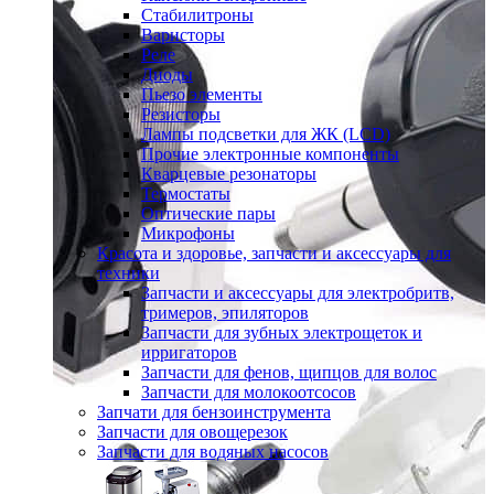
Стабилитроны
Варисторы
Реле
Диоды
Пьезо элементы
Резисторы
Лампы подсветки для ЖК (LCD)
Прочие электронные компоненты
Кварцевые резонаторы
Термостаты
Оптические пары
Микрофоны
Красота и здоровье, запчасти и аксессуары для
техники
Запчасти и аксессуары для электробритв,
тримеров, эпиляторов
Запчасти для зубных электрощеток и
ирригаторов
Запчасти для фенов, щипцов для волос
Запчасти для молокоотсосов
Запчати для бензоинструмента
Запчасти для овощерезок
Запчасти для водяных насосов