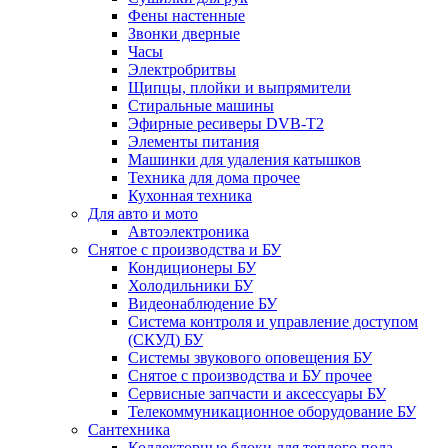
Фены настенные
Звонки дверные
Часы
Электробритвы
Щипцы, плойки и выпрямители
Стиральные машины
Эфирные ресиверы DVB-T2
Элементы питания
Машинки для удаления катышков
Техника для дома прочее
Кухонная техника
Для авто и мото
Автоэлектроника
Снятое с производства и БУ
Кондиционеры БУ
Холодильники БУ
Видеонаблюдение БУ
Система контроля и управление доступом
(СКУД) БУ
Системы звукового оповещения БУ
Снятое с производства и БУ прочее
Сервисные запчасти и аксессуары БУ
Телекоммуникационное оборудование БУ
Сантехника
Коллекторные блоки для теплого пола