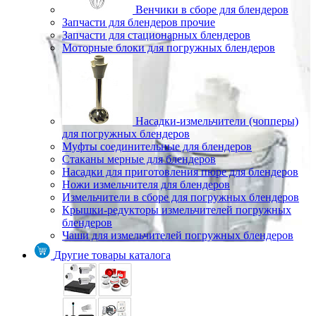
Венчики в сборе для блендеров
Запчасти для блендеров прочие
Запчасти для стационарных блендеров
Моторные блоки для погружных блендеров
Насадки-измельчители (чопперы)
для погружных блендеров
Муфты соединительные для блендеров
Стаканы мерные для блендеров
Насадки для приготовления пюре для блендеров
Ножи измельчителя для блендеров
Измельчители в сборе для погружных блендеров
Крышки-редукторы измельчителей погружных
блендеров
Чаши для измельчителей погружных блендеров
Другие товары каталога