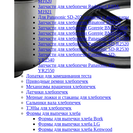
M1920
Запчасти для хлебопечи Redmond RBM-
M1921
Для Panasonic SD-207 запчасти и аксессуары
Запчасти для хлебопечи Binatone BM202
Запчасти для хлебопечи Gorenje BM1210BK
Запчасти для хлебопечи Gorenje BM910WII
Запчасти для хлебопечи Panasonic SD-B2510
Запчасти для хлебопечи Panasonic SD-R2520
Запчасти для хлебопечи Panasonic SD-R2530
Запчасти для хлебопечи Panasonic SD-
YR2540
Запчасти для хлебопечи Panasonic SD-
YR2550
Лопатки для замешивания теста
Приводные ремни хлебопечек
Механизмы вращения хлебопечек
Датчики хлебопечек
Мерные ложки и стаканы для хлебопечек
Сальники вала хлебопечек
ТЭНы для хлебопечек
Формы для выпечки хлеба
Формы для выпечки хлеба Bork
Формы для выпечки хлеба LG
Формы для выпечки хлеба Kenwood