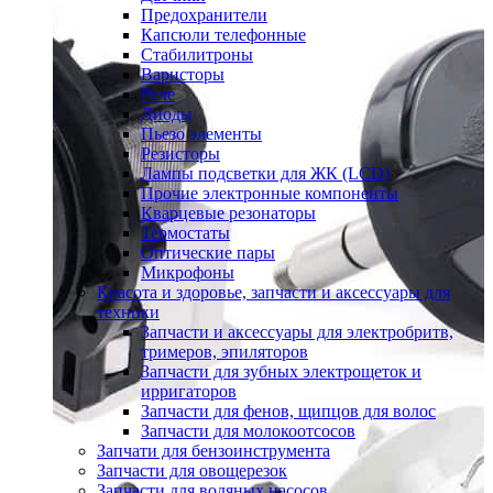
Предохранители
Капсюли телефонные
Стабилитроны
Варисторы
Реле
Диоды
Пьезо элементы
Резисторы
Лампы подсветки для ЖК (LCD)
Прочие электронные компоненты
Кварцевые резонаторы
Термостаты
Оптические пары
Микрофоны
Красота и здоровье, запчасти и аксессуары для
техники
Запчасти и аксессуары для электробритв,
тримеров, эпиляторов
Запчасти для зубных электрощеток и
ирригаторов
Запчасти для фенов, щипцов для волос
Запчасти для молокоотсосов
Запчати для бензоинструмента
Запчасти для овощерезок
Запчасти для водяных насосов