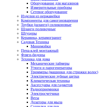
Оборудование для магазинов
Измерительные приборы
Сетевое оборудование
Изделия из нержавейки
Компоненты для самогоноварения
Трубки (шланги) силиконовые
Шланги поливочные
Штуцеры
Керамика, керамогранит
Садовая Техника
Минимойки
Пена-клей монтажный
Фляги-бидоны
Техника для дома
Механические таймеры
Утюги и парогенераторы
Триммеры (машинки для стрижки волос)
Электрические зубные щетки
Климатическая техника
Аксессуары для гаджетов
Радиоприемники
Электросчетчики
Весы
Дозаторы для мыла
Сушилки для рук