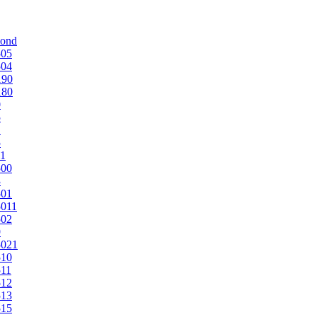
mond
505
504
190
180
0
5
1
5
1
500
3
501
011
502
9
5021
510
11
512
513
515