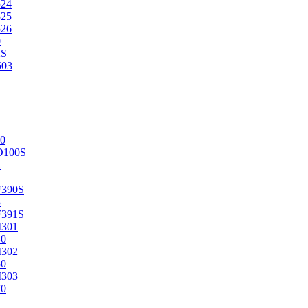
524
525
526
0
2S
503
0
D100S
2
F390S
3
F391S
M301
40
M302
50
M303
70