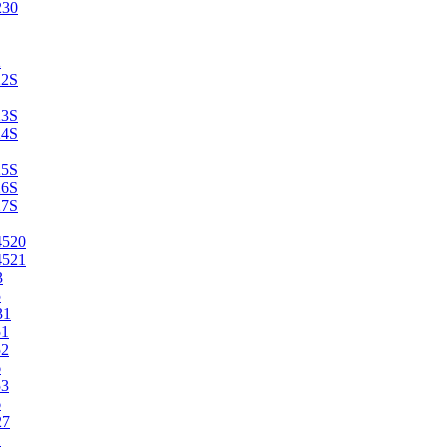
230
2
22S
23S
24S
25S
26S
27S
4520
4521
3
5
31
51
52
6
53
6
27
1