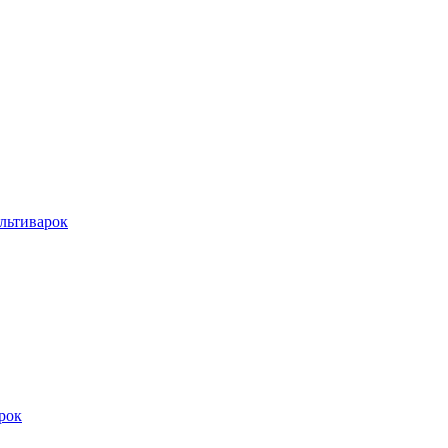
льтиварок
рок