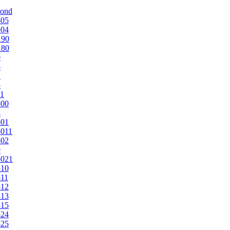
mond
505
504
190
180
0
5
1
5
1
500
3
501
011
502
9
5021
510
11
512
513
515
524
525