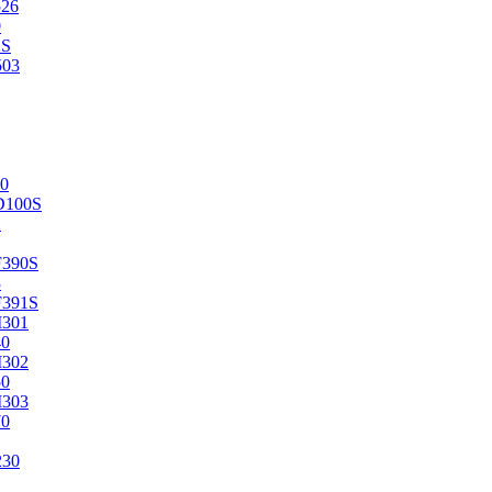
526
0
2S
503
0
D100S
2
F390S
3
F391S
M301
40
M302
50
M303
70
230