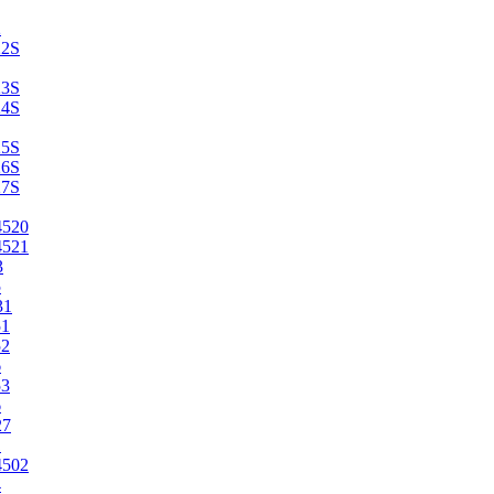
2
22S
23S
24S
25S
26S
27S
4520
4521
3
5
31
51
52
6
53
6
27
1
4502
4