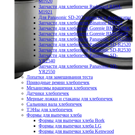
M1920
Запчасти для хлебопечи Redmond RBM-
M1921
Для Panasonic SD-207 запчасти и аксессуары
Запчасти для хлебопечи Binatone BM202
Запчасти для хлебопечи Gorenje BM1210BK
Запчасти для хлебопечи Gorenje BM910WII
Запчасти для хлебопечи Panasonic SD-B2510
Запчасти для хлебопечи Panasonic SD-R2520
Запчасти для хлебопечи Panasonic SD-R2530
Запчасти для хлебопечи Panasonic SD-
YR2540
Запчасти для хлебопечи Panasonic SD-
YR2550
Лопатки для замешивания теста
Приводные ремни хлебопечек
Механизмы вращения хлебопечек
Датчики хлебопечек
Мерные ложки и стаканы для хлебопечек
Сальники вала хлебопечек
ТЭНы для хлебопечек
Формы для выпечки хлеба
Формы для выпечки хлеба Bork
Формы для выпечки хлеба LG
Формы для выпечки хлеба Kenwood