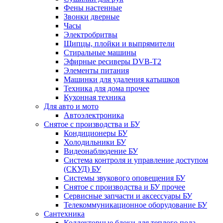
Фены настенные
Звонки дверные
Часы
Электробритвы
Щипцы, плойки и выпрямители
Стиральные машины
Эфирные ресиверы DVB-T2
Элементы питания
Машинки для удаления катышков
Техника для дома прочее
Кухонная техника
Для авто и мото
Автоэлектроника
Снятое с производства и БУ
Кондиционеры БУ
Холодильники БУ
Видеонаблюдение БУ
Система контроля и управление доступом
(СКУД) БУ
Системы звукового оповещения БУ
Снятое с производства и БУ прочее
Сервисные запчасти и аксессуары БУ
Телекоммуникационное оборудование БУ
Сантехника
Коллекторные блоки для теплого пола