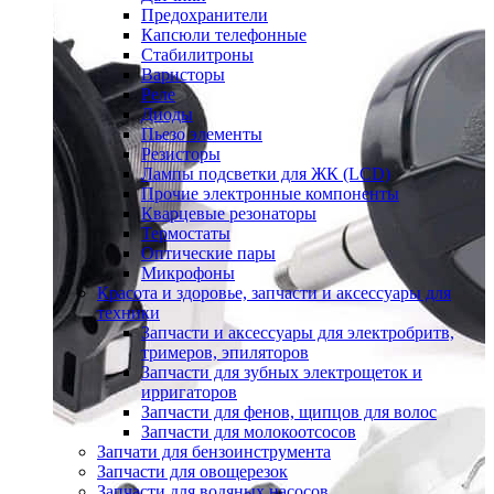
Предохранители
Капсюли телефонные
Стабилитроны
Варисторы
Реле
Диоды
Пьезо элементы
Резисторы
Лампы подсветки для ЖК (LCD)
Прочие электронные компоненты
Кварцевые резонаторы
Термостаты
Оптические пары
Микрофоны
Красота и здоровье, запчасти и аксессуары для
техники
Запчасти и аксессуары для электробритв,
тримеров, эпиляторов
Запчасти для зубных электрощеток и
ирригаторов
Запчасти для фенов, щипцов для волос
Запчасти для молокоотсосов
Запчати для бензоинструмента
Запчасти для овощерезок
Запчасти для водяных насосов