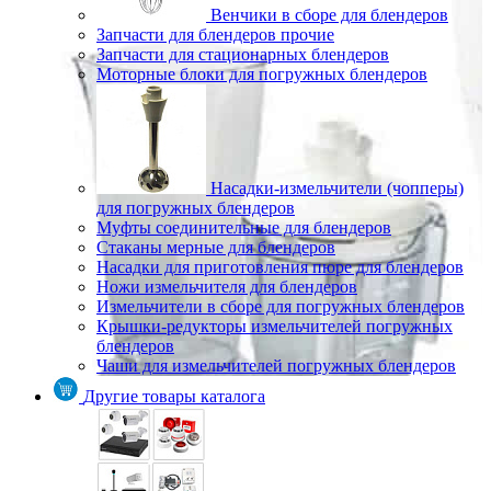
Венчики в сборе для блендеров
Запчасти для блендеров прочие
Запчасти для стационарных блендеров
Моторные блоки для погружных блендеров
Насадки-измельчители (чопперы)
для погружных блендеров
Муфты соединительные для блендеров
Стаканы мерные для блендеров
Насадки для приготовления пюре для блендеров
Ножи измельчителя для блендеров
Измельчители в сборе для погружных блендеров
Крышки-редукторы измельчителей погружных
блендеров
Чаши для измельчителей погружных блендеров
Другие товары каталога