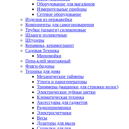
Оборудование для магазинов
Измерительные приборы
Сетевое оборудование
Изделия из нержавейки
Компоненты для самогоноварения
Трубки (шланги) силиконовые
Шланги поливочные
Штуцеры
Керамика, керамогранит
Садовая Техника
Минимойки
Пена-клей монтажный
Фляги-бидоны
Техника для дома
Механические таймеры
Утюги и парогенераторы
Триммеры (машинки для стрижки волос)
Электрические зубные щетки
Климатическая техника
Аксессуары для гаджетов
Радиоприемники
Электросчетчики
Весы
Дозаторы для мыла
Сушилки для рук