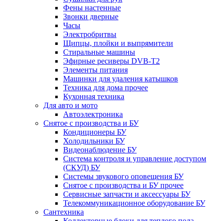
Фены настенные
Звонки дверные
Часы
Электробритвы
Щипцы, плойки и выпрямители
Стиральные машины
Эфирные ресиверы DVB-T2
Элементы питания
Машинки для удаления катышков
Техника для дома прочее
Кухонная техника
Для авто и мото
Автоэлектроника
Снятое с производства и БУ
Кондиционеры БУ
Холодильники БУ
Видеонаблюдение БУ
Система контроля и управление доступом
(СКУД) БУ
Системы звукового оповещения БУ
Снятое с производства и БУ прочее
Сервисные запчасти и аксессуары БУ
Телекоммуникационное оборудование БУ
Сантехника
Коллекторные блоки для теплого пола