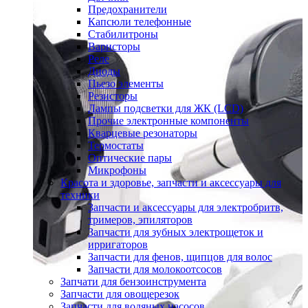
Предохранители
Капсюли телефонные
Стабилитроны
Варисторы
Реле
Диоды
Пьезо элементы
Резисторы
Лампы подсветки для ЖК (LCD)
Прочие электронные компоненты
Кварцевые резонаторы
Термостаты
Оптические пары
Микрофоны
Красота и здоровье, запчасти и аксессуары для
техники
Запчасти и аксессуары для электробритв,
тримеров, эпиляторов
Запчасти для зубных электрощеток и
ирригаторов
Запчасти для фенов, щипцов для волос
Запчасти для молокоотсосов
Запчати для бензоинструмента
Запчасти для овощерезок
Запчасти для водяных насосов