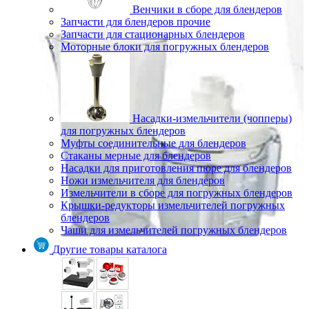
Венчики в сборе для блендеров
Запчасти для блендеров прочие
Запчасти для стационарных блендеров
Моторные блоки для погружных блендеров
Насадки-измельчители (чопперы)
для погружных блендеров
Муфты соединительные для блендеров
Стаканы мерные для блендеров
Насадки для приготовления пюре для блендеров
Ножи измельчителя для блендеров
Измельчители в сборе для погружных блендеров
Крышки-редукторы измельчителей погружных
блендеров
Чаши для измельчителей погружных блендеров
Другие товары каталога