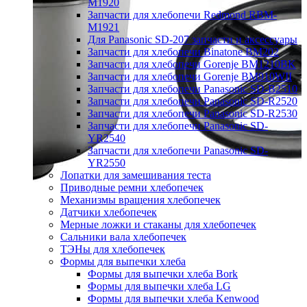
M1920
Запчасти для хлебопечи Redmond RBM-
M1921
Для Panasonic SD-207 запчасти и аксессуары
Запчасти для хлебопечи Binatone BM202
Запчасти для хлебопечи Gorenje BM1210BK
Запчасти для хлебопечи Gorenje BM910WII
Запчасти для хлебопечи Panasonic SD-B2510
Запчасти для хлебопечи Panasonic SD-R2520
Запчасти для хлебопечи Panasonic SD-R2530
Запчасти для хлебопечи Panasonic SD-
YR2540
Запчасти для хлебопечи Panasonic SD-
YR2550
Лопатки для замешивания теста
Приводные ремни хлебопечек
Механизмы вращения хлебопечек
Датчики хлебопечек
Мерные ложки и стаканы для хлебопечек
Сальники вала хлебопечек
ТЭНы для хлебопечек
Формы для выпечки хлеба
Формы для выпечки хлеба Bork
Формы для выпечки хлеба LG
Формы для выпечки хлеба Kenwood