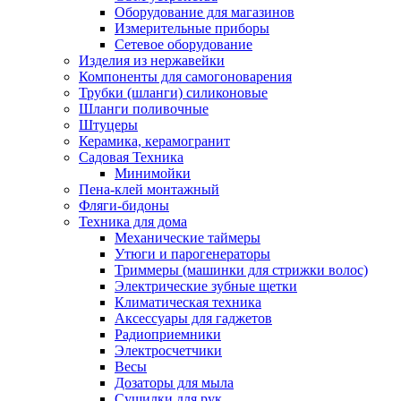
Оборудование для магазинов
Измерительные приборы
Сетевое оборудование
Изделия из нержавейки
Компоненты для самогоноварения
Трубки (шланги) силиконовые
Шланги поливочные
Штуцеры
Керамика, керамогранит
Садовая Техника
Минимойки
Пена-клей монтажный
Фляги-бидоны
Техника для дома
Механические таймеры
Утюги и парогенераторы
Триммеры (машинки для стрижки волос)
Электрические зубные щетки
Климатическая техника
Аксессуары для гаджетов
Радиоприемники
Электросчетчики
Весы
Дозаторы для мыла
Сушилки для рук