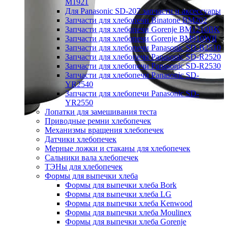
M1921
Для Panasonic SD-207 запчасти и аксессуары
Запчасти для хлебопечи Binatone BM202
Запчасти для хлебопечи Gorenje BM1210BK
Запчасти для хлебопечи Gorenje BM910WII
Запчасти для хлебопечи Panasonic SD-B2510
Запчасти для хлебопечи Panasonic SD-R2520
Запчасти для хлебопечи Panasonic SD-R2530
Запчасти для хлебопечи Panasonic SD-
YR2540
Запчасти для хлебопечи Panasonic SD-
YR2550
Лопатки для замешивания теста
Приводные ремни хлебопечек
Механизмы вращения хлебопечек
Датчики хлебопечек
Мерные ложки и стаканы для хлебопечек
Сальники вала хлебопечек
ТЭНы для хлебопечек
Формы для выпечки хлеба
Формы для выпечки хлеба Bork
Формы для выпечки хлеба LG
Формы для выпечки хлеба Kenwood
Формы для выпечки хлеба Moulinex
Формы для выпечки хлеба Gorenje