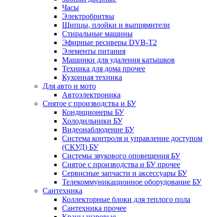
Часы
Электробритвы
Щипцы, плойки и выпрямители
Стиральные машины
Эфирные ресиверы DVB-T2
Элементы питания
Машинки для удаления катышков
Техника для дома прочее
Кухонная техника
Для авто и мото
Автоэлектроника
Снятое с производства и БУ
Кондиционеры БУ
Холодильники БУ
Видеонаблюдение БУ
Система контроля и управление доступом
(СКУД) БУ
Системы звукового оповещения БУ
Снятое с производства и БУ прочее
Сервисные запчасти и аксессуары БУ
Телекоммуникационное оборудование БУ
Сантехника
Коллекторные блоки для теплого пола
Сантехника прочее
Краны шаровые