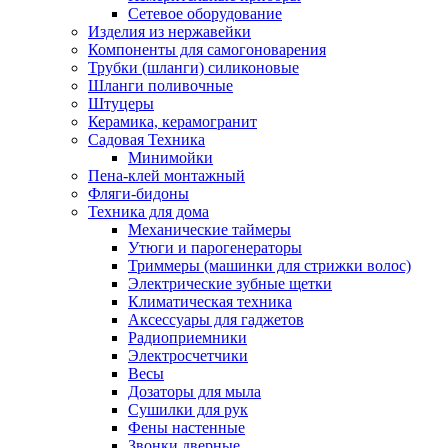
Сетевое оборудование
Изделия из нержавейки
Компоненты для самогоноварения
Трубки (шланги) силиконовые
Шланги поливочные
Штуцеры
Керамика, керамогранит
Садовая Техника
Минимойки
Пена-клей монтажный
Фляги-бидоны
Техника для дома
Механические таймеры
Утюги и парогенераторы
Триммеры (машинки для стрижки волос)
Электрические зубные щетки
Климатическая техника
Аксессуары для гаджетов
Радиоприемники
Электросчетчики
Весы
Дозаторы для мыла
Сушилки для рук
Фены настенные
Звонки дверные