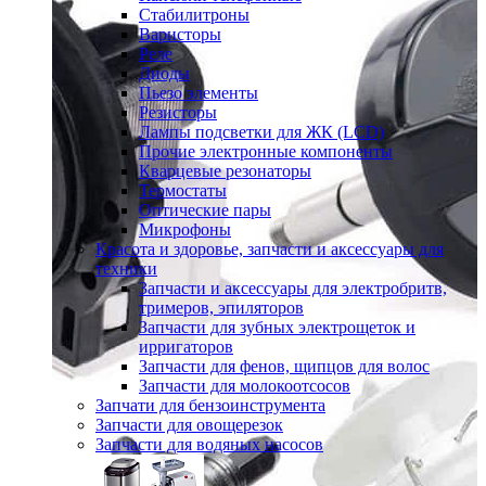
Стабилитроны
Варисторы
Реле
Диоды
Пьезо элементы
Резисторы
Лампы подсветки для ЖК (LCD)
Прочие электронные компоненты
Кварцевые резонаторы
Термостаты
Оптические пары
Микрофоны
Красота и здоровье, запчасти и аксессуары для
техники
Запчасти и аксессуары для электробритв,
тримеров, эпиляторов
Запчасти для зубных электрощеток и
ирригаторов
Запчасти для фенов, щипцов для волос
Запчасти для молокоотсосов
Запчати для бензоинструмента
Запчасти для овощерезок
Запчасти для водяных насосов