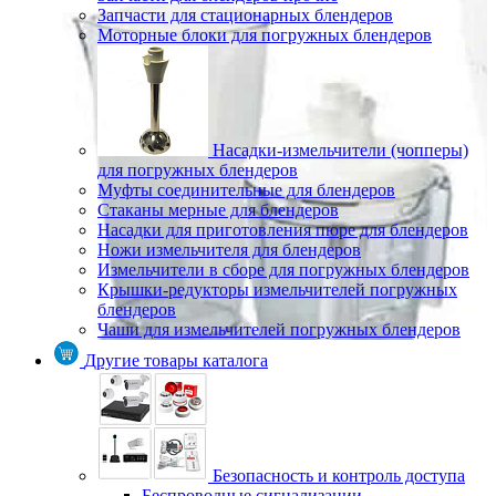
Запчасти для стационарных блендеров
Моторные блоки для погружных блендеров
Насадки-измельчители (чопперы)
для погружных блендеров
Муфты соединительные для блендеров
Стаканы мерные для блендеров
Насадки для приготовления пюре для блендеров
Ножи измельчителя для блендеров
Измельчители в сборе для погружных блендеров
Крышки-редукторы измельчителей погружных
блендеров
Чаши для измельчителей погружных блендеров
Другие товары каталога
Безопасность и контроль доступа
Беспроводные сигнализации