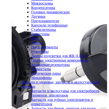
Микросхемы
Конденсаторы
Головки динамические
Датчики
Предохранители
Капсюли телефонные
Стабилитроны
Варисторы
Реле
Диоды
Пьезо элементы
Резисторы
Лампы подсветки для ЖК (LCD)
Прочие электронные компоненты
Кварцевые резонаторы
Термостаты
Оптические пары
Микрофоны
Красота и здоровье, запчасти и аксессуары для
техники
Запчасти и аксессуары для электробритв,
тримеров, эпиляторов
Запчасти для зубных электрощеток и
ирригаторов
Запчасти для фенов, щипцов для волос