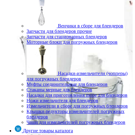
Венчики в сборе для блендеров
Запчасти для блендеров прочие
Запчасти для стационарных блендеров
Моторные блоки для погружных блендеров
Насадки-измельчители (чопперы)
для погружных блендеров
Муфты соединительные для блендеров
Стаканы мерные для блендеров
Насадки для приготовления пюре для блендеров
Ножи измельчителя для блендеров
Измельчители в сборе для погружных блендеров
Крышки-редукторы измельчителей погружных
блендеров
Чаши для измельчителей погружных блендеров
Другие товары каталога