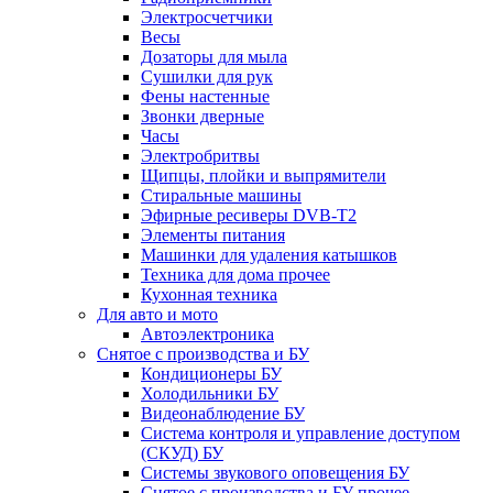
Электросчетчики
Весы
Дозаторы для мыла
Сушилки для рук
Фены настенные
Звонки дверные
Часы
Электробритвы
Щипцы, плойки и выпрямители
Стиральные машины
Эфирные ресиверы DVB-T2
Элементы питания
Машинки для удаления катышков
Техника для дома прочее
Кухонная техника
Для авто и мото
Автоэлектроника
Снятое с производства и БУ
Кондиционеры БУ
Холодильники БУ
Видеонаблюдение БУ
Система контроля и управление доступом
(СКУД) БУ
Системы звукового оповещения БУ
Снятое с производства и БУ прочее