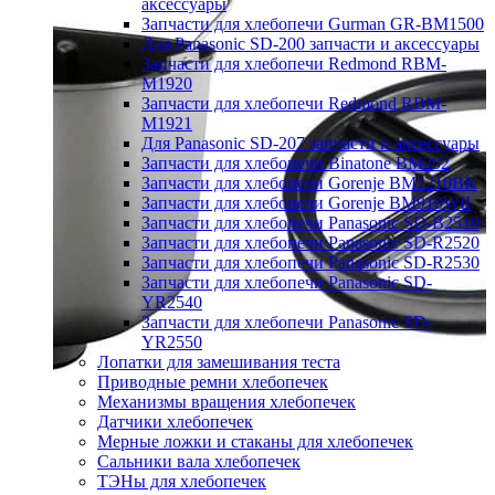
аксессуары
Запчасти для хлебопечи Gurman GR-BM1500
Для Panasonic SD-200 запчасти и аксессуары
Запчасти для хлебопечи Redmond RBM-
M1920
Запчасти для хлебопечи Redmond RBM-
M1921
Для Panasonic SD-207 запчасти и аксессуары
Запчасти для хлебопечи Binatone BM202
Запчасти для хлебопечи Gorenje BM1210BK
Запчасти для хлебопечи Gorenje BM910WII
Запчасти для хлебопечи Panasonic SD-B2510
Запчасти для хлебопечи Panasonic SD-R2520
Запчасти для хлебопечи Panasonic SD-R2530
Запчасти для хлебопечи Panasonic SD-
YR2540
Запчасти для хлебопечи Panasonic SD-
YR2550
Лопатки для замешивания теста
Приводные ремни хлебопечек
Механизмы вращения хлебопечек
Датчики хлебопечек
Мерные ложки и стаканы для хлебопечек
Сальники вала хлебопечек
ТЭНы для хлебопечек