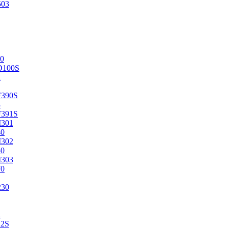
503
0
D100S
2
F390S
3
F391S
M301
40
M302
50
M303
70
230
2
22S