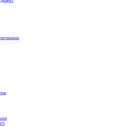
 дефект
льтиварок
рок
mond
505