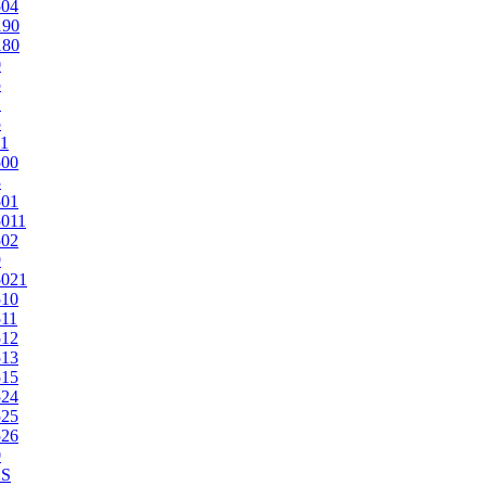
504
190
180
0
5
1
5
1
500
3
501
011
502
9
5021
510
11
512
513
515
524
525
526
0
2S