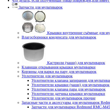
Что делать, если полученный товар поврежден,или имеет
Запчасти для мультиварок
Крышки внутренние съёмные для му
Влагосборники конденсата для мультиварок
Кастрюли (чаши) для мультиварок
Клавиши открывания крышки мультиварки
Корзины для варки на пару для мультиварок
Уплотнители для мультиварок
Уплотнители клапана запирания для мультива
Уплотнители крышки (чаши) для мультиварок
Уплотнители клапана пара для мультиварок
Уплотнители датчика крышки мультиварки
Уплотнители для мультиварок прочие
Запасные части и аксессуары для мультиварок Red
Запчасти для мультиварки Redmond RMC-M4