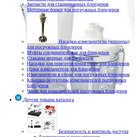
Запчасти для стационарных блендеров
Моторные блоки для погружных блендеров
Насадки-измельчители (чопперы)
для погружных блендеров
Муфты соединительные для блендеров
Стаканы мерные для блендеров
Насадки для приготовления пюре для блендеров
Ножи измельчителя для блендеров
Измельчители в сборе для погружных блендеров
Крышки-редукторы измельчителей погружных
блендеров
Чаши для измельчителей погружных блендеров
Другие товары каталога
Безопасность и контроль доступа
Беспроводные сигнализации