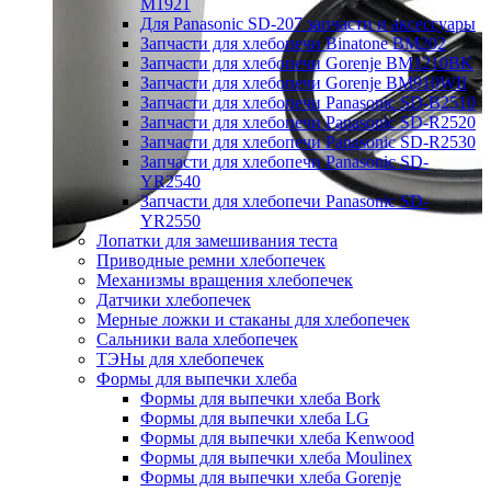
M1921
Для Panasonic SD-207 запчасти и аксессуары
Запчасти для хлебопечи Binatone BM202
Запчасти для хлебопечи Gorenje BM1210BK
Запчасти для хлебопечи Gorenje BM910WII
Запчасти для хлебопечи Panasonic SD-B2510
Запчасти для хлебопечи Panasonic SD-R2520
Запчасти для хлебопечи Panasonic SD-R2530
Запчасти для хлебопечи Panasonic SD-
YR2540
Запчасти для хлебопечи Panasonic SD-
YR2550
Лопатки для замешивания теста
Приводные ремни хлебопечек
Механизмы вращения хлебопечек
Датчики хлебопечек
Мерные ложки и стаканы для хлебопечек
Сальники вала хлебопечек
ТЭНы для хлебопечек
Формы для выпечки хлеба
Формы для выпечки хлеба Bork
Формы для выпечки хлеба LG
Формы для выпечки хлеба Kenwood
Формы для выпечки хлеба Moulinex
Формы для выпечки хлеба Gorenje