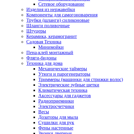
Сетевое оборудование
Изделия из нержавейки
Компоненты для самогоноварения
Трубки (шланги) силиконовые
Шланги поливочные
Штуцеры
Керамика, керамогранит
Садовая Техника
Минимойки
Пена-клей монтажный
Фляги-бидоны
Техника для дома
Механические таймеры
Утюги и парогенераторы
Триммеры (машинки для стрижки волос)
Электрические зубные щетки
Климатическая техника
Аксессуары для гаджетов
Радиоприемники
Электросчетчики
Весы
Дозаторы для мыла
Сушилки для рук
Фены настенные
Звонки дверные