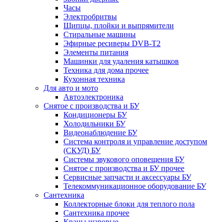
Часы
Электробритвы
Щипцы, плойки и выпрямители
Стиральные машины
Эфирные ресиверы DVB-T2
Элементы питания
Машинки для удаления катышков
Техника для дома прочее
Кухонная техника
Для авто и мото
Автоэлектроника
Снятое с производства и БУ
Кондиционеры БУ
Холодильники БУ
Видеонаблюдение БУ
Система контроля и управление доступом
(СКУД) БУ
Системы звукового оповещения БУ
Снятое с производства и БУ прочее
Сервисные запчасти и аксессуары БУ
Телекоммуникационное оборудование БУ
Сантехника
Коллекторные блоки для теплого пола
Сантехника прочее
Краны шаровые