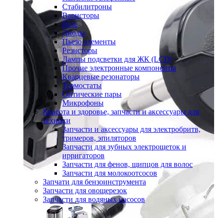
Стабилитроны
Варисторы
Реле
Диоды
Пьезо элементы
Резисторы
Лампы подсветки для ЖК (LCD)
Прочие электронные компоненты
Кварцевые резонаторы
Термостаты
Оптические пары
Микрофоны
Красота и здоровье, запчасти и аксессуары для
техники
Запчасти и аксессуары для электробритв,
тримеров, эпиляторов
Запчасти для зубных электрощеток и
ирригаторов
Запчасти для фенов, щипцов для волос
Запчасти для молокоотсосов
Запчати для бензоинструмента
Запчасти для овощерезок
Запчасти для водяных насосов