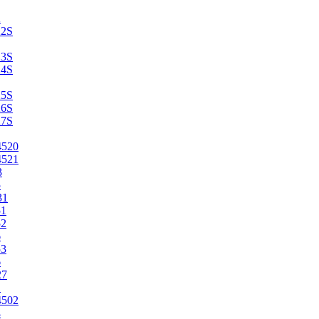
2
22S
23S
24S
25S
26S
27S
4520
4521
3
5
31
51
52
6
53
6
27
1
4502
4