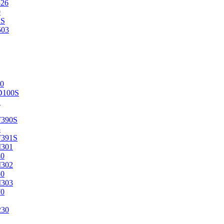
526
0
2S
503
0
D100S
2
F390S
3
F391S
M301
40
M302
50
M303
70
230