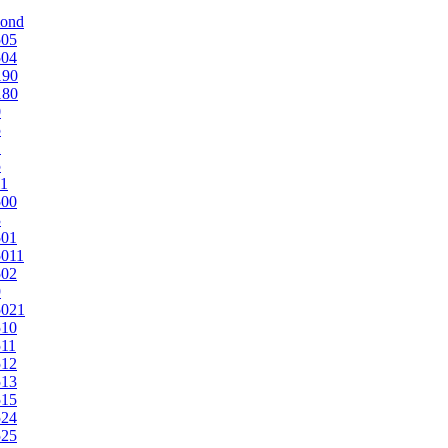
mond
505
504
190
180
0
5
1
5
1
500
3
501
011
502
9
5021
510
11
512
513
515
524
525