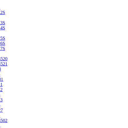
2
22S
23S
24S
25S
26S
27S
4520
4521
3
5
31
51
52
6
53
6
27
1
4502
4