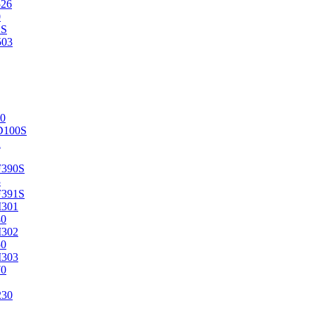
526
0
2S
503
0
D100S
2
F390S
3
F391S
M301
40
M302
50
M303
70
230