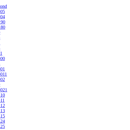
mond
505
504
190
180
0
5
1
5
1
500
3
501
011
502
9
5021
510
11
512
513
515
524
525