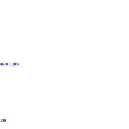
льтиварок
рок