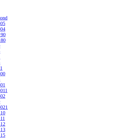
mond
505
504
190
180
0
5
1
5
1
500
3
501
011
502
9
5021
510
11
512
513
515