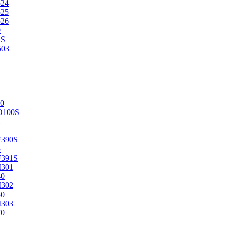
524
525
526
0
2S
503
0
D100S
2
F390S
3
F391S
M301
40
M302
50
M303
70