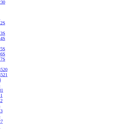
230
2
22S
23S
24S
25S
26S
27S
4520
4521
3
5
31
51
52
6
53
6
27
1