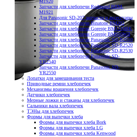
M1920
Запчасти для хлебопечи Redmond RBM-
M1921
Для Panasonic SD-207 запчасти и аксессуары
Запчасти для хлебопечи Binatone BM202
Запчасти для хлебопечи Gorenje BM1210BK
Запчасти для хлебопечи Gorenje BM910WII
Запчасти для хлебопечи Panasonic SD-B2510
Запчасти для хлебопечи Panasonic SD-R2520
Запчасти для хлебопечи Panasonic SD-R2530
Запчасти для хлебопечи Panasonic SD-
YR2540
Запчасти для хлебопечи Panasonic SD-
YR2550
Лопатки для замешивания теста
Приводные ремни хлебопечек
Механизмы вращения хлебопечек
Датчики хлебопечек
Мерные ложки и стаканы для хлебопечек
Сальники вала хлебопечек
ТЭНы для хлебопечек
Формы для выпечки хлеба
Формы для выпечки хлеба Bork
Формы для выпечки хлеба LG
Формы для выпечки хлеба Kenwood