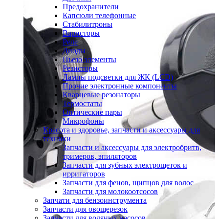
Предохранители
Капсюли телефонные
Стабилитроны
Варисторы
Реле
Диоды
Пьезо элементы
Резисторы
Лампы подсветки для ЖК (LCD)
Прочие электронные компоненты
Кварцевые резонаторы
Термостаты
Оптические пары
Микрофоны
Красота и здоровье, запчасти и аксессуары для
техники
Запчасти и аксессуары для электробритв,
тримеров, эпиляторов
Запчасти для зубных электрощеток и
ирригаторов
Запчасти для фенов, щипцов для волос
Запчасти для молокоотсосов
Запчати для бензоинструмента
Запчасти для овощерезок
Запчасти для водяных насосов