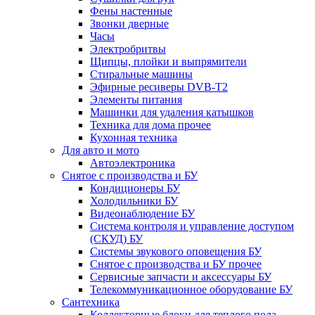
Фены настенные
Звонки дверные
Часы
Электробритвы
Щипцы, плойки и выпрямители
Стиральные машины
Эфирные ресиверы DVB-T2
Элементы питания
Машинки для удаления катышков
Техника для дома прочее
Кухонная техника
Для авто и мото
Автоэлектроника
Снятое с производства и БУ
Кондиционеры БУ
Холодильники БУ
Видеонаблюдение БУ
Система контроля и управление доступом
(СКУД) БУ
Системы звукового оповещения БУ
Снятое с производства и БУ прочее
Сервисные запчасти и аксессуары БУ
Телекоммуникационное оборудование БУ
Сантехника
Коллекторные блоки для теплого пола