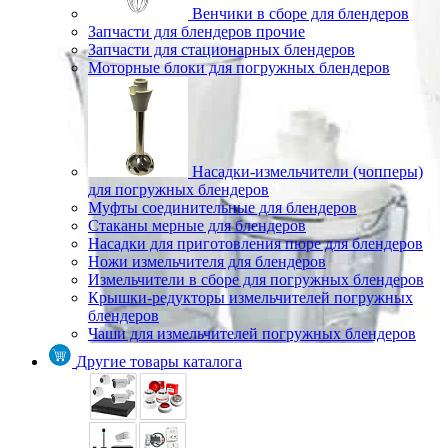
Венчики в сборе для блендеров
Запчасти для блендеров прочие
Запчасти для стационарных блендеров
Моторные блоки для погружных блендеров
Насадки-измельчители (чопперы)
для погружных блендеров
Муфты соединительные для блендеров
Стаканы мерные для блендеров
Насадки для приготовления пюре для блендеров
Ножи измельчителя для блендеров
Измельчители в сборе для погружных блендеров
Крышки-редукторы измельчителей погружных
блендеров
Чаши для измельчителей погружных блендеров
Другие товары каталога