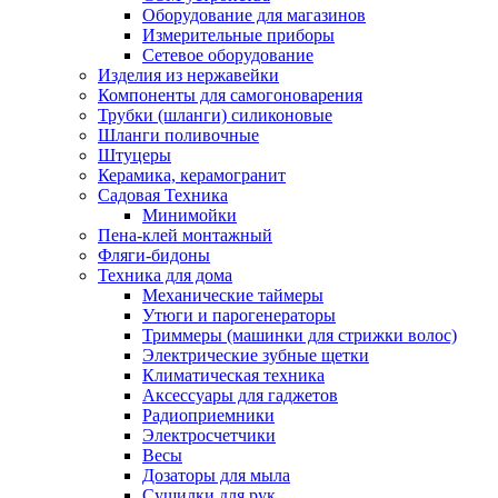
Оборудование для магазинов
Измерительные приборы
Сетевое оборудование
Изделия из нержавейки
Компоненты для самогоноварения
Трубки (шланги) силиконовые
Шланги поливочные
Штуцеры
Керамика, керамогранит
Садовая Техника
Минимойки
Пена-клей монтажный
Фляги-бидоны
Техника для дома
Механические таймеры
Утюги и парогенераторы
Триммеры (машинки для стрижки волос)
Электрические зубные щетки
Климатическая техника
Аксессуары для гаджетов
Радиоприемники
Электросчетчики
Весы
Дозаторы для мыла
Сушилки для рук