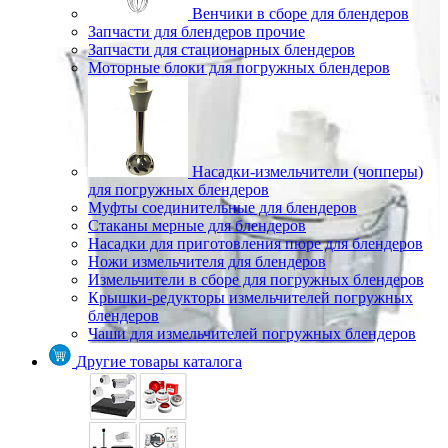
Венчики в сборе для блендеров
Запчасти для блендеров прочие
Запчасти для стационарных блендеров
Моторные блоки для погружных блендеров
Насадки-измельчители (чопперы)
для погружных блендеров
Муфты соединительные для блендеров
Стаканы мерные для блендеров
Насадки для приготовления пюре для блендеров
Ножи измельчителя для блендеров
Измельчители в сборе для погружных блендеров
Крышки-редукторы измельчителей погружных
блендеров
Чаши для измельчителей погружных блендеров
Другие товары каталога