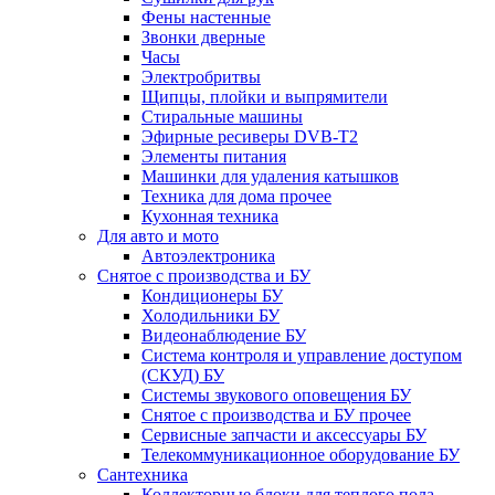
Фены настенные
Звонки дверные
Часы
Электробритвы
Щипцы, плойки и выпрямители
Стиральные машины
Эфирные ресиверы DVB-T2
Элементы питания
Машинки для удаления катышков
Техника для дома прочее
Кухонная техника
Для авто и мото
Автоэлектроника
Снятое с производства и БУ
Кондиционеры БУ
Холодильники БУ
Видеонаблюдение БУ
Система контроля и управление доступом
(СКУД) БУ
Системы звукового оповещения БУ
Снятое с производства и БУ прочее
Сервисные запчасти и аксессуары БУ
Телекоммуникационное оборудование БУ
Сантехника
Коллекторные блоки для теплого пола