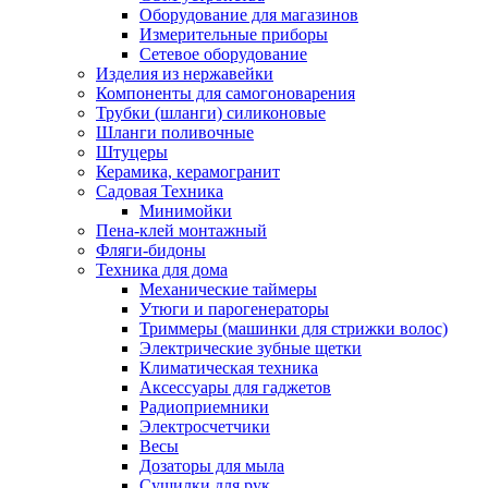
Оборудование для магазинов
Измерительные приборы
Сетевое оборудование
Изделия из нержавейки
Компоненты для самогоноварения
Трубки (шланги) силиконовые
Шланги поливочные
Штуцеры
Керамика, керамогранит
Садовая Техника
Минимойки
Пена-клей монтажный
Фляги-бидоны
Техника для дома
Механические таймеры
Утюги и парогенераторы
Триммеры (машинки для стрижки волос)
Электрические зубные щетки
Климатическая техника
Аксессуары для гаджетов
Радиоприемники
Электросчетчики
Весы
Дозаторы для мыла
Сушилки для рук