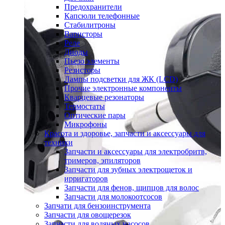
Предохранители
Капсюли телефонные
Стабилитроны
Варисторы
Реле
Диоды
Пьезо элементы
Резисторы
Лампы подсветки для ЖК (LCD)
Прочие электронные компоненты
Кварцевые резонаторы
Термостаты
Оптические пары
Микрофоны
Красота и здоровье, запчасти и аксессуары для
техники
Запчасти и аксессуары для электробритв,
тримеров, эпиляторов
Запчасти для зубных электрощеток и
ирригаторов
Запчасти для фенов, щипцов для волос
Запчасти для молокоотсосов
Запчати для бензоинструмента
Запчасти для овощерезок
Запчасти для водяных насосов