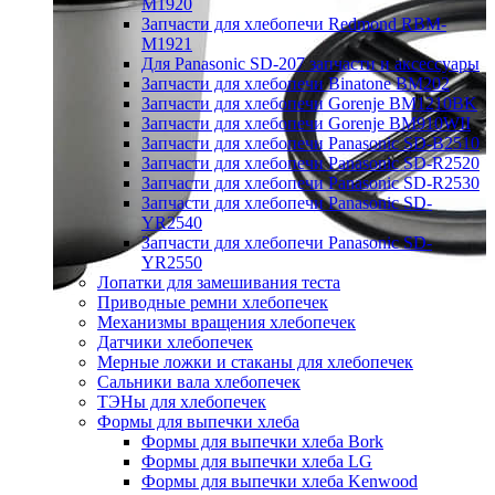
M1920
Запчасти для хлебопечи Redmond RBM-
M1921
Для Panasonic SD-207 запчасти и аксессуары
Запчасти для хлебопечи Binatone BM202
Запчасти для хлебопечи Gorenje BM1210BK
Запчасти для хлебопечи Gorenje BM910WII
Запчасти для хлебопечи Panasonic SD-B2510
Запчасти для хлебопечи Panasonic SD-R2520
Запчасти для хлебопечи Panasonic SD-R2530
Запчасти для хлебопечи Panasonic SD-
YR2540
Запчасти для хлебопечи Panasonic SD-
YR2550
Лопатки для замешивания теста
Приводные ремни хлебопечек
Механизмы вращения хлебопечек
Датчики хлебопечек
Мерные ложки и стаканы для хлебопечек
Сальники вала хлебопечек
ТЭНы для хлебопечек
Формы для выпечки хлеба
Формы для выпечки хлеба Bork
Формы для выпечки хлеба LG
Формы для выпечки хлеба Kenwood