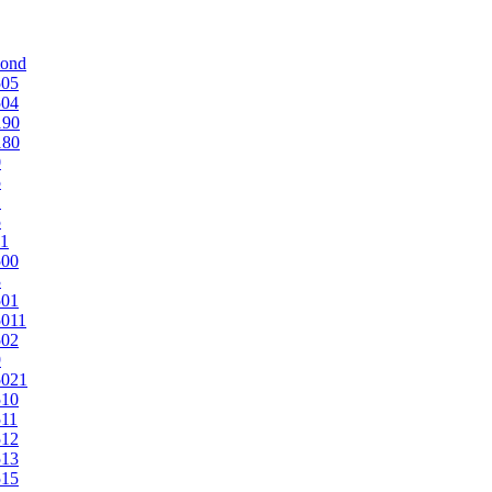
mond
505
504
190
180
0
5
1
5
1
500
3
501
011
502
9
5021
510
11
512
513
515