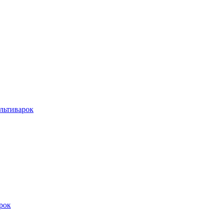
льтиварок
рок