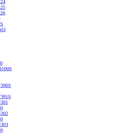
524
525
526
0
2S
503
0
D100S
2
F390S
3
F391S
M301
40
M302
50
M303
70