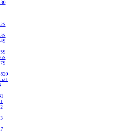
230
2
22S
23S
24S
25S
26S
27S
4520
4521
3
5
31
51
52
6
53
6
27
1